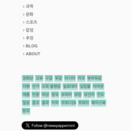
과학
문화
스포츠
칼럼
추천
BLOG
ABOUT
공화당
교육
구글
독일
러시아
미국
분리독립
서평
선거
소득 불평등
슬로데이
실업률
아마존
애플
언론
여성
영국
오바마
유럽
유전자
인도
일본
종교
중국
커피
코로나19
트위터
페이스북
한국