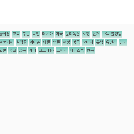
공화당
교육
구글
독일
러시아
미국
분리독립
서평
선거
소득 불평등
슬로데이
실업률
아마존
애플
언론
여성
영국
오바마
유럽
유전자
인도
일본
종교
중국
커피
코로나19
트위터
페이스북
한국