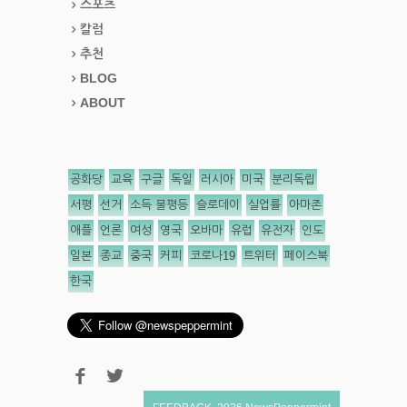
스포츠
칼럼
추천
BLOG
ABOUT
공화당
교육
구글
독일
러시아
미국
분리독립
서평
선거
소득 불평등
슬로데이
실업률
아마존
애플
언론
여성
영국
오바마
유럽
유전자
인도
일본
종교
중국
커피
코로나19
트위터
페이스북
한국