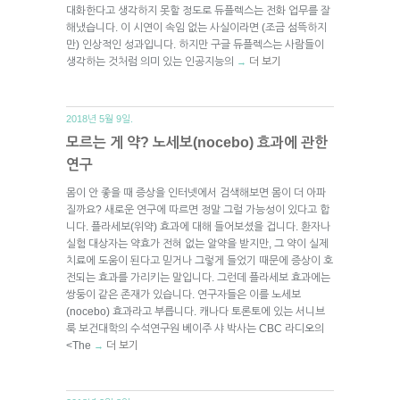
대화한다고 생각하지 못할 정도로 듀플렉스는 전화 업무를 잘
해냈습니다. 이 시연이 속임 없는 사실이라면 (조금 섬뜩하지
만) 인상적인 성과입니다. 하지만 구글 듀플렉스는 사람들이
생각하는 것처럼 의미 있는 인공지능의
더 보기
→
2018년 5월 9일.
모르는 게 약? 노세보(nocebo) 효과에 관한
연구
몸이 안 좋을 때 증상을 인터넷에서 검색해보면 몸이 더 아파
질까요? 새로운 연구에 따르면 정말 그럴 가능성이 있다고 합
니다. 플라세보(위약) 효과에 대해 들어보셨을 겁니다. 환자나
실험 대상자는 약효가 전혀 없는 알약을 받지만, 그 약이 실제
치료에 도움이 된다고 믿거나 그렇게 들었기 때문에 증상이 호
전되는 효과를 가리키는 말입니다. 그런데 플라세보 효과에는
쌍둥이 같은 존재가 있습니다. 연구자들은 이를 노세보
(nocebo) 효과라고 부릅니다. 캐나다 토론토에 있는 서니브
룩 보건대학의 수석연구원 베이주 샤 박사는 CBC 라디오의
<The
더 보기
→