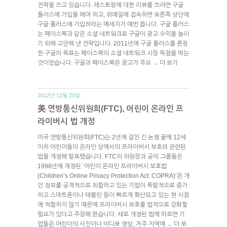
전략을 쓰고 있습니다. 레스토랑에 대한 리뷰를 쓰려면 구글
플러스에 가입을 해야 하고, 쥐메일에 접속하면 오른쪽 상단에
구글 플러스에 가입하라는 메세지가 매번 뜹니다. 구글 플러스
는 페이스북과 같은 소셜 네트워크로 구글이 광고 수익을 늘리
기 위해 고안해 낸 전략입니다. 2011년에 구글 플러스를 론칭
한 구글의 목표는 페이스북의 소셜 네트워크 시장 독점을 막는
것이었습니다. 구글과 페이스북은 광고가 주요
더 보기
→
2012년 12월 20일.
美 연방통신위원회(FTC), 어린이 온라인 프
라이버시 법 개정
미국 연방통신위원회(FTC)는 2년에 걸친 긴 논쟁 끝에 12세
이하 어린이들의 온라인 상에서의 프라이버시 보호와 관련된
법을 개정해 발표했습니다. FTC의 위원장과 공익 그룹들은
1998년에 재정된 ‘어린이 온라인 프라이버시 보호법
(Children’s Online Privacy Protection Act: COPRA)’은 개
인 정보를 공격적으로 취합하고 있는 기법이 폭발적으로 증가
하고 스마트폰이나 태블릿 등이 빠르게 확산되고 있는 현 시점
에 적합하지 않기 때문에 프라이버시 보호를 법적으로 강화할
필요가 있다고 주장해 왔습니다. 새로 개정된 법에 따르면 기
업들은 어린이의 사진이나 비디오 영상, 거주 지역에
더 보
→