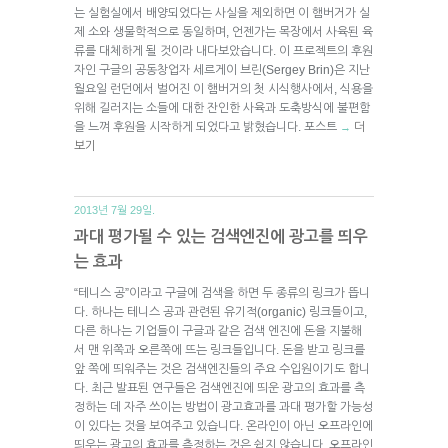
는 실험실에서 배양되었다는 사실을 제외하면 이 햄버거가 실
제 소와 생물학적으로 동일하며, 언젠가는 목장에서 사육된 육
류를 대체하게 될 것이라 내다보았습니다. 이 프로젝트의 후원
자인 구글의 공동창업자 세르게이 브린(Sergey Brin)은 지난
월요일 런던에서 벌어진 이 햄버거의 첫 시식행사에서, 식용을
위해 길러지는 소들에 대한 잔인한 사육과 도축방식에 불편함
을 느껴 후원을 시작하게 되었다고 밝혔습니다. 포스트
더
→
보기
2013년 7월 29일.
과대 평가될 수 있는 검색엔진에 광고를 띄우
는 효과
“테니스 공”이라고 구글에 검색을 하면 두 종류의 링크가 뜹니
다. 하나는 테니스 공과 관련된 유기적(organic) 링크들이고,
다른 하나는 기업들이 구글과 같은 검색 엔진에 돈을 지불해
서 맨 위쪽과 오른쪽에 뜨는 링크들입니다. 돈을 받고 링크를
앞 쪽에 띄워주는 것은 검색엔진들의 주요 수입원이기도 합니
다. 최근 발표된 연구들은 검색엔진에 띄운 광고의 효과를 측
정하는 데 자주 쓰이는 방법이 광고효과를 과대 평가할 가능성
이 있다는 것을 보여주고 있습니다. 온라인이 아닌 오프라인에
띄우는 광고의 효과를 측정하는 것은 쉽지 않습니다. 오프라인