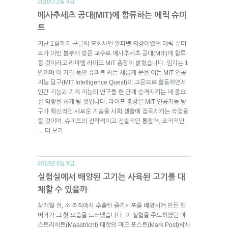
2018년 2월 8일.
메사추세츠 공대(MIT)에 합류하는 에릭 슈미
트
지난 1월까지 구글의 모회사인 알파벳 의장이었던 에릭 슈미
트가 이번 봄부터 방문 교수로 메사추세츠 공대(MIT)에 합류
할 것이라고 라파엘 라이프 MIT 총장이 밝혔습니다. 임기는 1
년이며 이 기간 동안 슈미트 씨는 새롭게 문을 여는 MIT 인공
지능 탐구(MIT Intelligence Quest)의 고문으로 활동하면서
인간 지능과 기계 지능의 연구를 한 단계 승격시키는 데 중요
한 역할을 하게 될 것입니다. 라이프 총장은 MIT 인공지능 탐
구가 혁신적인 새로운 기술을 사회 생활에 접목시키는 작업을
할 것이며, 슈미트의 전략적이고 전술적인 통찰력, 조직적인
더 보기
→
2013년 8월 9일.
실험실에서 배양된 고기는 사육된 고기를 대
체할 수 있을까
삼개월 전, 소 조직에서 추출된 줄기세포를 배양시켜 만든 햄
버거가 그 첫 모습을 드러냈습니다. 이 실험을 주도하였던 마
스트리히트(Maastricht) 대학의 마크 포스트(Mark Post)박사