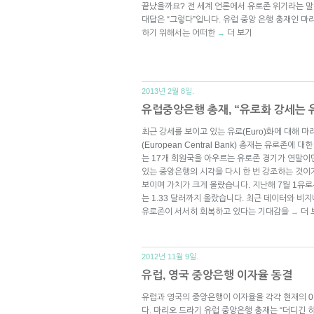
끝났을까요? 전 세계 언론에서 유로존 위기라는 
대답은 “그렇다”입니다. 유럽 중앙 은행 총재인 마리오 
하기 위해서는 어떠한
더 보기
→
2013년 2월 8일.
유럽중앙은행 총재, “유로화 강세는 
최근 강세를 보이고 있는 유로(Euro)화에 대해 마리
(European Central Bank) 총재는 유로존
는 17개 회원국을 아우르는 유로존 경기가 연말
있는 중앙은행의 시각을 다시 한 번 강조하는 것이
보이며 가치가 크게 올랐습니다. 지난해 7월 1유로
는 1.33 달러까지 올랐습니다. 최근 데이터와 
유로존이 서서히 회복하고 있다는 기대감을
더 
→
2012년 11월 9일.
유럽, 영국 중앙은행 이자율 동결
유럽과 영국의 중앙은행이 이자율을 각각 현재의 0.
다. 마리오 드라기 유럽 중앙은행 총재는 “더디긴 