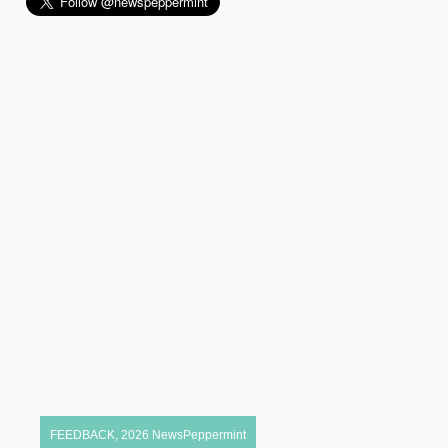
FEEDBACK
,
2026
NewsPeppermint