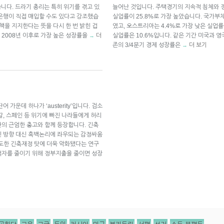
습니다. 드라기 총리는 특히 위기를 겪고 있
늘어난 것입니다. 주택경기의 지속적 침체와 
은행이 직접 매입할 수도 있다고 강조했습
실업률이 25.8%로 가장 높았습니다. 국가부채
책을 지지한다는 뜻을 다시 한 번 밝힌 겁
였고, 오스트리아는 4.4%로 가장 낮은 실업
해 2008년 이후로 가장 높은 성장률을
더
실업률은 10.6%입니다. 같은 기간 미국과 영국
→
존의 3/4분기 경제 성장률은
더 보기
→
가운데 하나가 ‘austerity’입니다. 검소
갈, 스페인 등 위기에 빠진 나라들에게 허리
의 근엄한 충고와 함께 등장합니다. 긴축
인 방향 대신 흑백논리에 좌우되는 감정싸움
과도한 긴축재정 탓에 더욱 악화됐다는 연구
적자를 줄이기 위해 정부지출을 줄이면 성장