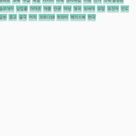
공화당
교육
구글
독일
러시아
미국
분리독립
서평
선거
소득 불평등
슬로데이
실업률
아마존
애플
언론
여성
영국
오바마
유럽
유전자
인도
일본
종교
중국
커피
코로나19
트위터
페이스북
한국