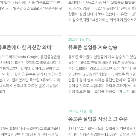
말이 얼마나 등장하는지를 기준으로 한다면
트리아가 4.8%로 가장 낮은 실업률을 보였습니
드라기(Mario Draghi)가 “유로존을 구
로 조정되었습니다. 27개 유럽연합 전체로 보면
람들이 실업 상태에 놓여 있습니다. 유럽의 정
이 감소했지만 2/4분기에는 회복세에 들어서
2013년 1월 9일.
유로존에 대한 자신감 의미”
유로존 실업률 계속 상승
오 드라기(Mario Graghi) 유럽중앙은행
유로존 국가들의 실업률이 계속 상승하고 있습니다
에 대한 자신감이 표현된 것이라고 말했습니다. 이
률은 11.8%로 전달에 비해 0.1%P 상승했
이면 침체로부터 벗어날 것이라고 전망하고
수는 1,880만 명으로 2011년 같은 기간에 
기도 합니다. 최근 유로는 달러 대비 강세를
년 전보다 2.6% 하락했습니다. 이번주 목요
는 1.21 달러였지만 목요일 1유로의 가치
업률과 경제 실적 수치는 유럽연합이 더 공격
비지니스의 여론조사에 따르면 많은 사람들이
실어줄 것으로 보입니다. 마리오 드라기(Mari
보기
위해 필요한 모든 조치를 취하겠다며
더 보
→
2012년 11월 1일.
유로존 실업률 사상 최고 수준
75%, 0.5%에서 동결한다고 발표했습니
17개 유로존 회원국들의 실업률이 지난 9월 사
하지만 1년 전에 비해 상황이 나아지고 있
상태이며 평균 실업률은 11.6%인 것으로 조사