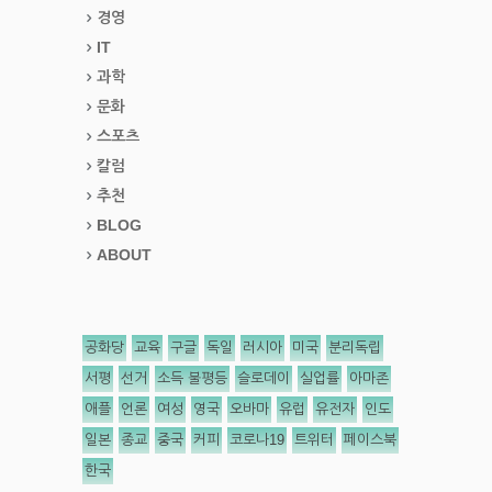
경영
IT
과학
문화
스포츠
칼럼
추천
BLOG
ABOUT
공화당
교육
구글
독일
러시아
미국
분리독립
서평
선거
소득 불평등
슬로데이
실업률
아마존
애플
언론
여성
영국
오바마
유럽
유전자
인도
일본
종교
중국
커피
코로나19
트위터
페이스북
한국