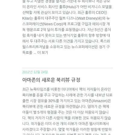
을 두고 치열한 경쟁을 펼치는 가운데 두 회사보다 적은 규모
의 온라인 서비스 회사인 훌루(Hulu)가 어떤 비지니스 모델을
선택할 지에 관심이 모이고 있습니다. 최근 훌루의 CEO인
Kilar는 훌루의 대주주인 월트 디즈니(Walt Disney)社와 뉴
스코퍼레이션(News Corp)에 프로그램 구입과 해외시장 개
척 명분으로 2억 달러 투자를 요청했습니다. 지난 5년간 좀처
럼 흑자를 내지 못하고 있는 벤처기업 훌루의 향후 방향에 대
해서 두 대주주는 서로 다른 의견을 가지고 있습니다. 폭스와
월스트리트저널을 소유하고 있는 뉴스코퍼레이션은 정기 구
독료를
더 보기
→
2012년 12월 24일.
아마존의 새로운 북리뷰 규정
최근 뉴욕타임즈를 비롯한 미디어에서 책의 저자들이 온라인
북리뷰를 돈을 주고 구입하는 사례에 관한 기사를 내보낸 뒤로
출판 시장 점유율 30%를 차지하고 있는 아마존(Amazon)은
북리뷰에 관한 새로운 규정을 마련했습니다. 엄마가 쓴 책에
아들이 별 5개의 평점을 주는 것은 더 이상 허용되지 않습니
다. 책의 저자가 다른 사람의 책을 리뷰한 것도 허용되지 않습
니다. 작가들은 이미 수천 개의 리뷰가 아마존 웹사이트에서
사라졌다고 주장합니다. 몇몇 작가들은 이러한 방침에 반발하