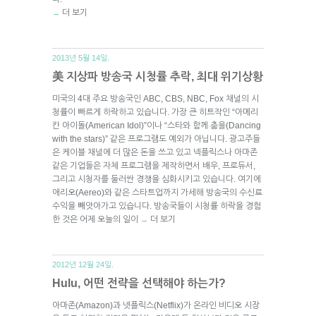
더 보기
→
2013년 5월 14일.
美 지상파 방송국 시청률 추락, 최대 위기상황
미국의 4대 주요 방송국인 ABC, CBS, NBC, Fox 채널의 시
청률이 빠르게 하락하고 있습니다. 가장 큰 히트작인 “아메리
칸 아이돌(American Idol)”이나 “스타와 함께 춤을(Dancing
with the stars)” 같은 프로그램도 예외가 아닙니다. 광고주들
은 케이블 채널에 더 많은 돈을 쓰고 있고 넥플릭스나 아마존
같은 기업들은 자체 프로그램을 제작하면서 배우, 프로듀서,
그리고 시청자를 둘러싼 경쟁을 심화시키고 있습니다. 여기에
애리오(Aereo)와 같은 스타트업까지 가세해 방송국의 수신료
수익을 빼앗아가고 있습니다. 방송국들이 시청률 하락을 경험
한 것은 어제 오늘의 일이
더 보기
→
2012년 12월 24일.
Hulu, 어떤 전략을 선택해야 하는가?
아마존(Amazon)과 넷플릭스(Netflix)가 온라인 비디오 시장