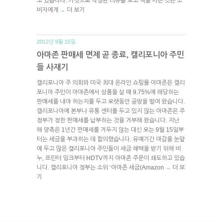
고 있습니다. 거짓으로 작성된 리뷰를 보고 책을 사는 것은 소
비자에게
더 보기
→
2012년 9월 15일.
아마존 판매세 면제 곧 종료, 캘리포니아 주민
들 사재기
캘리포니아 주 의회와 미국 최대 온라인 쇼핑몰 아마존은 캘리
포니아 주민이 아마존에서 상품을 살 때 9.75%에 해당하는
판매세를 내야 하는지를 두고 오랫동안 공방을 벌여 왔습니다.
캘리포니아에 본부나 유통 센터를 두고 있지 않는 아마존은 주
정부가 정한 판매세를 납부하는 것을 거부해 왔습니다. 지난
해 양측은 1년간 판매세를 거두지 않는 대신 오는 9월 15일부
터는 세금을 부과하는 데 합의했습니다. 유예기간 마감을 눈앞
에 두고 많은 캘리포니아 주민들이 세금 혜택을 받기 위해 비
누, 프린터 잉크부터 HDTV까지 아마존 주문이 쇄도하고 있습
니다. 캘리포니아 정부는 소위 ‘아마존 세금(Amazon
더 보
→
기