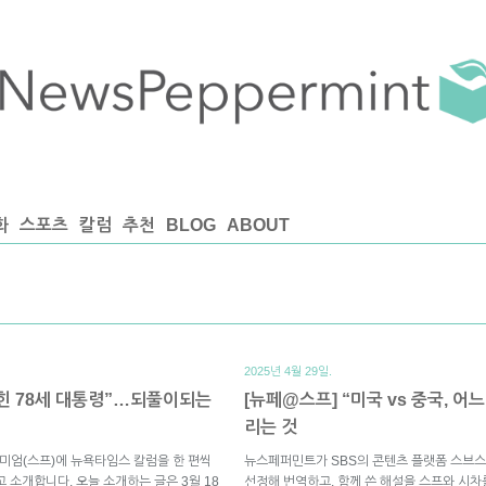
화
스포츠
칼럼
추천
BLOG
ABOUT
2025년 4월 29일.
힌 78세 대통령”…되풀이되는
[뉴페@스프] “미국 vs 중국, 
리는 것
미엄(스프)에 뉴욕타임스 칼럼을 한 편씩
뉴스페퍼민트가 SBS의 콘텐츠 플랫폼 스브스
 소개합니다. 오늘 소개하는 글은 3월 18
선정해 번역하고, 함께 쓴 해설을 스프와 시차