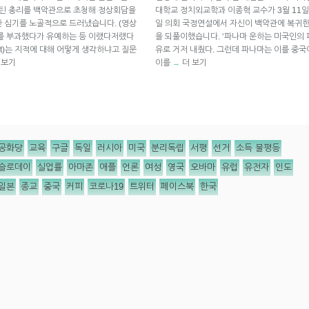
마틴 총리를 백악관으로 초청해 정상회담을
대학교 정치외교학과 이종혁 교수가 3월 11일
 심기를 노골적으로 드러냈습니다. (영상
일 의회 국정연설에서 자신이 백악관에 복귀한
세를 부과했다가 유예하는 등 이랬다저랬다
을 되풀이했습니다. ‘파나마 운하는 미국인의 
ent)는 지적에 대해 어떻게 생각하냐고 질문
유로 거저 내줬다. 그런데 파나마는 이를 중
 보기
이를
더 보기
→
공화당
교육
구글
독일
러시아
미국
분리독립
서평
선거
소득 불평등
슬로데이
실업률
아마존
애플
언론
여성
영국
오바마
유럽
유전자
인도
일본
종교
중국
커피
코로나19
트위터
페이스북
한국