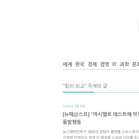
세계
한국
경제
경영
IT
과학
문
"힘의 외교" 주제의 글
2025년 5월 9일.
[뉴페@스프] “마시멜로 테스트에 막
돌발행동
뉴스페퍼민트가 SBS의 콘텐츠 플랫폼 스브스프리
선정해 번역하고 함께 쓴 해설을 스프와 시차를 두고