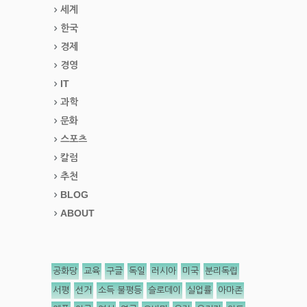
세계
한국
경제
경영
IT
과학
문화
스포츠
칼럼
추천
BLOG
ABOUT
공화당
교육
구글
독일
러시아
미국
분리독립
서평
선거
소득 불평등
슬로데이
실업률
아마존