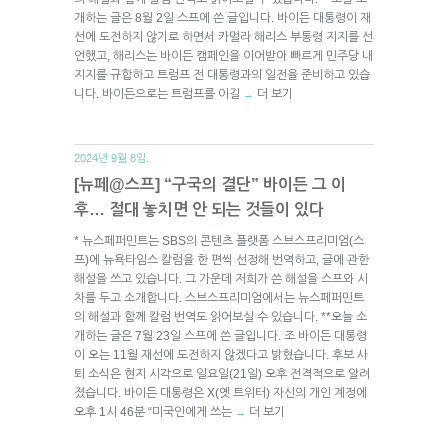
개하는 글은 8월 2일 스프에 쓴 글입니다. 바이든 대통령이 재
선에 도전하지 않기로 하면서 카멀라 해리스 부통령 지지를 선
언했고, 해리스는 바이든 캠페인을 이어받아 빠르게 민주당 내
지지를 규합하고 트럼프 전 대통령과의 일전을 준비하고 있습
니다. 바이든으로는 트럼프를 이길
더 보기
→
2024년 9월 8일.
[뉴페@스프] “구국의 결단” 바이든 그 이
후… 절대 놓치면 안 되는 것들이 있다
* 뉴스페퍼민트는 SBS의 콘텐츠 플랫폼 스브스프리미엄(스
프)에 뉴욕타임스 칼럼을 한 편씩 선정해 번역하고, 글에 관한
해설을 쓰고 있습니다. 그 가운데 저희가 쓴 해설을 스프와 시
차를 두고 소개합니다. 스브스프리미엄에서는 뉴스페퍼민트
의 해설과 함께 칼럼 번역도 읽어보실 수 있습니다. **오늘 소
개하는 글은 7월 23일 스프에 쓴 글입니다. 조 바이든 대통령
이 오는 11월 재선에 도전하지 않겠다고 밝혔습니다. 후보 사
퇴 소식은 현지 시각으로 일요일(21일) 오후 전격적으로 알려
졌습니다. 바이든 대통령은 X(옛 트위터) 자신의 개인 계정에
오후 1시 46분 “미국인에게 쓰는
더 보기
→