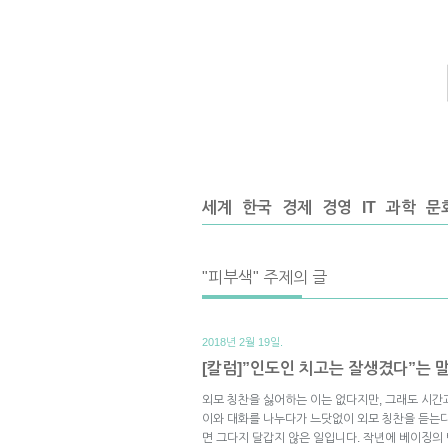
세계
한국
경제
경영
IT
과학
문
"피부색" 주제의 글
2018년 2월 19일.
[칼럼]”인도인 치고는 잘생겼다”는 
외모 칭찬을 싫어하는 이는 없다지만, 그래도 시간
이와 대화를 나누다가 느닷없이 외모 칭찬을 듣는다
면 그다지 달갑지 않은 일입니다. 작년에 베이징의