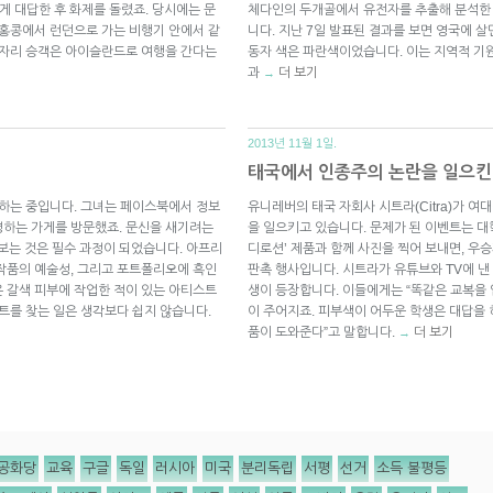
짧게 대답한 후 화제를 돌렸죠. 당시에는 문
체다인의 두개골에서 유전자를 추출해 분석한 
 홍콩에서 런던으로 가는 비행기 안에서 같
니다. 지난 7일 발표된 결과를 보면 영국에 
옆자리 승객은 아이슬란드로 여행을 간다는
동자 색은 파란색이었습니다. 이는 지역적 기
과
더 보기
→
2013년 11월 1일.
태국에서 인종주의 논란을 일으킨
 하는 중입니다. 그녀는 페이스북에서 정보
유니레버의 태국 자회사 시트라(Citra)가 
영하는 가게를 방문했죠. 문신을 새기려는
을 일으키고 있습니다. 문제가 된 이벤트는 대
는 것은 필수 과정이 되었습니다. 아프리
디로션’ 제품과 함께 사진을 찍어 보내면, 우승
작품의 예술성, 그리고 포트폴리오에 흑인
판촉 행사입니다. 시트라가 유튜브와 TV에 
 갈색 피부에 작업한 적이 있는 아티스트
생이 등장합니다. 이들에게는 “똑같은 교복을 
트를 찾는 일은 생각보다 쉽지 않습니다.
이 주어지죠. 피부색이 어두운 학생은 대답을 
품이 도와준다”고 말합니다.
더 보기
→
공화당
교육
구글
독일
러시아
미국
분리독립
서평
선거
소득 불평등