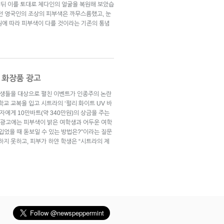
뒤 이를 토대로 체다인의 얼굴을 복원해 보았습
살던 영국인의 조상의 피부색은 까무스름했고, 눈
원에 따라 피부색이 다를 것이라는 기존의 통념
 화장품 광고
여대생들을 대상으로 펼친 이벤트가 인종주의 논란
학교 교복을 입고 시트라의 ‘펄리 화이트 UV 바
자에게 10만바트(약 340만원)의 상금을 주는
낸 광고에는 피부색이 밝은 여학생과 어두운 여학
입었을 때 돋보일 수 있는 방법은?”이라는 질문
하지 못하고, 피부가 하얀 학생은 “시트라의 제