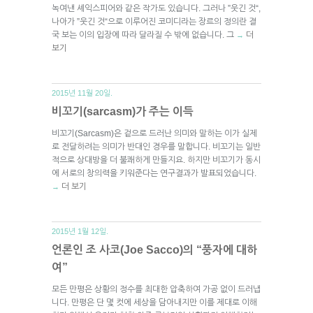
녹여낸 셰익스피어와 같은 작가도 있습니다. 그러나 ”웃긴 것“,
나아가 ”웃긴 것“으로 이루어진 코미디라는 장르의 정의란 결
국 보는 이의 입장에 따라 달라질 수 밖에 없습니다. 그
더
→
보기
2015년 11월 20일.
비꼬기(sarcasm)가 주는 이득
비꼬기(Sarcasm)은 겉으로 드러난 의미와 말하는 이가 실제
로 전달하려는 의미가 반대인 경우를 말합니다. 비꼬기는 일반
적으로 상대방을 더 불쾌하게 만들지요. 하지만 비꼬기가 동시
에 서로의 창의력을 키워준다는 연구결과가 발표되었습니다.
더 보기
→
2015년 1월 12일.
언론인 조 사코(Joe Sacco)의 “풍자에 대하
여”
모든 만평은 상황의 정수를 최대한 압축하여 가공 없이 드러냅
니다. 만평은 단 몇 컷에 세상을 담아내지만 이를 제대로 이해