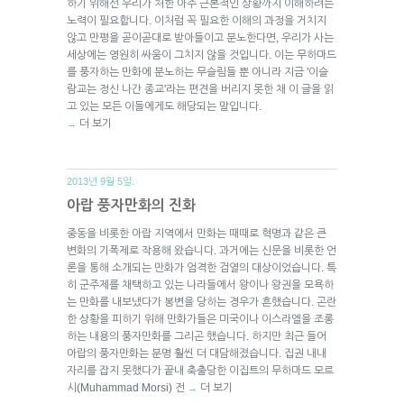
하기 위해선 우리가 처한 아주 근본적인 상황까지 이해하려는
노력이 필요합니다. 이처럼 꼭 필요한 이해의 과정을 거치지
않고 만평을 곧이곧대로 받아들이고 분노한다면, 우리가 사는
세상에는 영원히 싸움이 그치지 않을 것입니다. 이는 무하마드
를 풍자하는 만화에 분노하는 무슬림들 뿐 아니라 지금 '이슬
람교는 정신 나간 종교'라는 편견을 버리지 못한 채 이 글을 읽
고 있는 모든 이들에게도 해당되는 말입니다.
더 보기
→
2013년 9월 5일.
아랍 풍자만화의 진화
중동을 비롯한 아랍 지역에서 만화는 때때로 혁명과 같은 큰
변화의 기폭제로 작용해 왔습니다. 과거에는 신문을 비롯한 언
론을 통해 소개되는 만화가 엄격한 검열의 대상이었습니다. 특
히 군주제를 채택하고 있는 나라들에서 왕이나 왕권을 모욕하
는 만화를 내보냈다가 봉변을 당하는 경우가 흔했습니다. 곤란
한 상황을 피하기 위해 만화가들은 미국이나 이스라엘을 조롱
하는 내용의 풍자만화를 그리곤 했습니다. 하지만 최근 들어
아랍의 풍자만화는 분명 훨씬 더 대담해졌습니다. 집권 내내
자리를 잡지 못했다가 끝내 축출당한 이집트의 무하마드 모르
시(Muhammad Morsi) 전
더 보기
→