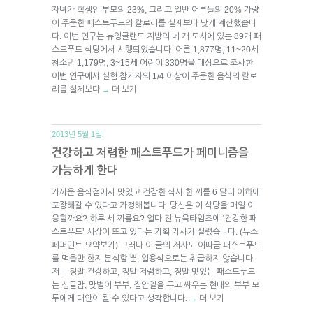
자녀가 학생인 부모의 23%, 그리고 일반 어른들의 20% 가량
이 주문한 패스트푸드의 칼로리를 실제보다 낮게 계산했습니
다. 이번 연구는 뉴잉글랜드 지방의 네 개 도시에 있는 89개 패
스트푸드 식당에서 시행되었습니다. 어른 1,877명, 11~20세
청소년 1,179명, 3~15세 어린이 330명을 대상으로 조사한
이번 연구에서 실험 참가자의 1/4 이상이 주문한 음식의 칼로
리를 실제보다
더 보기
→
2013년 5월 1일.
건강하고 저렴한 패스트푸드가 페미니즘을
가능하게 한다
가까운 음식점에서 맛있고 건강한 식사 한 끼를 6 달러 이하에
포장해갈 수 있다고 가정해봅니다. 당신은 이 식당을 매일 이
용할까요? 하루 세 끼를요? 얼마 전 뉴욕타임즈에 ‘건강한 패
스트푸드’ 시장이 뜨고 있다는 기획 기사가 실렸습니다. (뉴스
페퍼민트 요약보기) 그러나 이 글의 저자도 이따금 패스트푸드
를 먹을만 한지 분석할 뿐, 일용식으로는 취급하지 않습니다.
저는 정말 건강하고, 정말 저렴하고, 정말 맛있는 패스트푸드
는 싱글맘, 맞벌이 부부, 집안일을 두고 싸우는 현대의 부부 모
두에게 대안이 될 수 있다고 생각합니다.
더 보기
→