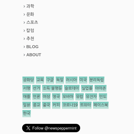
과학
문화
스포츠
칼럼
추천
BLOG
ABOUT
공화당
교육
구글
독일
러시아
미국
분리독립
서평
선거
소득 불평등
슬로데이
실업률
아마존
애플
언론
여성
영국
오바마
유럽
유전자
인도
일본
종교
중국
커피
코로나19
트위터
페이스북
한국