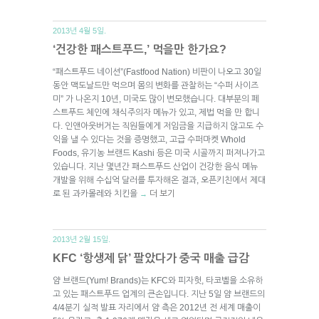
2013년 4월 5일.
‘건강한 패스트푸드,’ 먹을만 한가요?
“패스트푸드 네이션”(Fastfood Nation) 비판이 나오고 30일
동안 맥도날드만 먹으며 몸의 변화를 관찰하는 “수퍼 사이즈
미” 가 나온지 10년, 미국도 많이 변모했습니다. 대부분의 페
스트푸드 체인에 채식주의자 메뉴가 있고, 제법 먹을 만 합니
다. 인앤아웃버거는 직원들에게 저임금을 지급하지 않고도 수
익을 낼 수 있다는 것을 증명했고, 고급 수퍼마켓 Whold
Foods, 유기농 브랜드 Kashi 등은 미국 시골까지 퍼져나가고
있습니다. 지난 몇년간 패스트푸드 산업이 건강한 음식 메뉴
개발을 위해 수십억 달러를 투자해온 결과, 오픈키친에서 제대
로 된 과카몰레와 치킨을
더 보기
→
2013년 2월 15일.
KFC ‘항생제 닭’ 팔았다가 중국 매출 급감
얌 브랜드(Yum! Brands)는 KFC와 피자헛, 타코벨을 소유하
고 있는 패스트푸드 업계의 큰손입니다. 지난 5일 얌 브랜드의
4/4분기 실적 발표 자리에서 얌 측은 2012년 전 세계 매출이