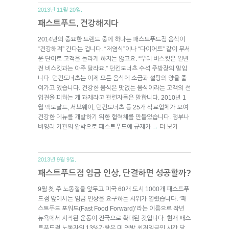
2013년 11월 20일.
패스트푸드, 건강해지다
2014년의 중요한 트렌드 중에 하나는 패스트푸드점 음식이
“건강해져” 간다는 겁니다. “저염식”이나 “다이어트” 같이 무서
운 단어로 고객을 놀라게 하지는 않고요. “우리 비스킷은 일년
전 비스킷과는 아주 달라요.” 던킨도너츠 수석 주방장의 말입
니다. 던킨도너츠는 이제 모든 음식에 소금과 설탕의 양을 줄
여가고 있습니다. 건강한 음식은 맛없는 음식이라는 고객의 선
입견을 피하는 게 과제라고 관련자들은 말합니다. 2010년 1
월 맥도날드, 서브웨이, 던킨도너츠 등 25개 식료업체가 모여
건강한 메뉴를 개발하기 위한 협력체를 만들었습니다. 정부나
비영리 기관의 압박으로 패스트푸드에 규제가
더 보기
→
2013년 9월 9일.
패스트푸드점 임금 인상, 단결하면 성공할까?
9월 첫 주 노동절을 앞두고 미국 60개 도시 1000개 패스트푸
드점 앞에서는 임금 인상을 요구하는 시위가 열렸습니다. ‘패
스트푸드 포워드(Fast Food Forward)’라는 이름으로 작년
뉴욕에서 시작된 운동이 전국으로 확대된 것입니다. 현재 패스
트푸드점 노동자의 13%가량은 미 연방 최저임금인 시간 당