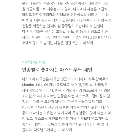
물의 대표적인 수출국인데도 국민들은 먹을거리의 절반 이상
을 가공식품으로 때우는 나라 칠레. 나라마다 사정은 조금씩
달라도 라틴아메리카와 카리브해 연안국들의 허리 치수는 눈
에 띄게 빠른 속도로 커지고 있습니다. 라틴아메리카 사람들의
건강을 위협하는 건 더이상 굶주림이 아닙니다. 비만입니
다. 비만 때문에 생기는 고혈압, 당뇨, 암 등 성인병으로 인한
사망자도 늘어나고, 그만큼 의료비 지출도 높아졌습니다. 멕시
코에서 당뇨로 숨지는 사람은 연간 7만
더 보기
→
2013년 6월 19일.
인종별로 좋아하는 패스트푸드 체인
아시아계 미국인은 미국인 평균보다 4배나 더 자주 잠바주스
(Jamba Juice)에 가나 맥도날드, 버거킹, 웬디스, 타코벨은
상대적으로 덜 갑니다. 최근 지역조사기업 Placed가 7만명을
조사한 보고서에 따르면 인종은 어떤 패스트푸드점에 갈지 결
정하는 가장 큰 요인이 됩니다. “다른 인구통계학적 지표ㅡ 나
이, 성별 소득은 인종만큼 유효한 영향을 끼치지 못합니다.” 인
종이 부각되는 이유는 지역에 따라 특정인종이 많이 사는 지역
이 있고, 레스토랑 체인도 대부분 미국 전역보다 연고지에 집
중하기 때문입니다. 특정 인종에 최적화된 마케팅도 한 몫 거
듭니다. 맥도날드에서는
더 보기
→