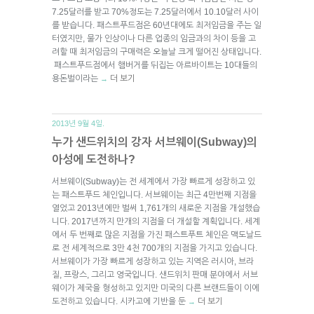
7.25달러를 받고 70%정도는 7.25달러에서 10.10달러 사이
를 받습니다. 패스트푸드점은 60년대에도 최저임금을 주는 일
터였지만, 물가 인상이나 다른 업종의 임금과의 차이 등을 고
려할 때 최저임금의 구매력은 오늘날 크게 떨어진 상태입니다.
패스트푸드점에서 햄버거를 뒤집는 아르바이트는 10대들의
용돈벌이라는
더 보기
→
2013년 9월 4일.
누가 샌드위치의 강자 서브웨이(Subway)의
아성에 도전하나?
서브웨이(Subway)는 전 세계에서 가장 빠르게 성장하고 있
는 패스트푸드 체인입니다. 서브웨이는 최근 4만번째 지점을
열었고 2013년에만 벌써 1,761개의 새로운 지점을 개설했습
니다. 2017년까지 만개의 지점을 더 개설할 계획입니다. 세계
에서 두 번째로 많은 지점을 가진 패스트푸트 체인은 맥도날드
로 전 세계적으로 3만 4천 700개의 지점을 가지고 있습니다.
서브웨이가 가장 빠르게 성장하고 있는 지역은 러시아, 브라
질, 프랑스, 그리고 영국입니다. 샌드위치 판매 분야에서 서브
웨이가 제국을 형성하고 있지만 미국의 다른 브랜드들이 이에
도전하고 있습니다. 시카고에 기반을 둔
더 보기
→