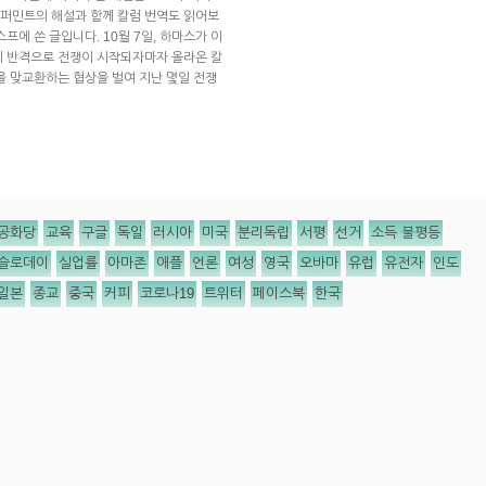
퍼민트의 해설과 함께 칼럼 번역도 읽어보
스프에 쓴 글입니다. 10월 7일, 하마스가 이
의 반격으로 전쟁이 시작되자마자 올라온 칼
을 맞교환하는 협상을 벌여 지난 몇일 전쟁
공화당
교육
구글
독일
러시아
미국
분리독립
서평
선거
소득 불평등
슬로데이
실업률
아마존
애플
언론
여성
영국
오바마
유럽
유전자
인도
일본
종교
중국
커피
코로나19
트위터
페이스북
한국