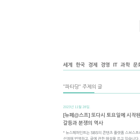
세계
한국
경제
경영
IT
과학
문
"파타당" 주제의 글
2023년 11월 28일.
[뉴페@스프] 또다시 토요일에 시작
갈등과 분쟁의 역사
* 뉴스페퍼민트는 SBS의 콘텐츠 플랫폼 스브스프
선정해 번역하고, 글에 관한 해설을 쓰고 있습니다.