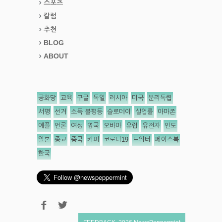
스포츠
칼럼
추천
BLOG
ABOUT
공화당
교육
구글
독일
러시아
미국
분리독립
서평
선거
소득 불평등
슬로데이
실업률
아마존
애플
언론
여성
영국
오바마
유럽
유전자
인도
일본
종교
중국
커피
코로나19
트위터
페이스북
한국