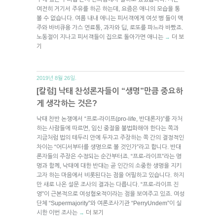
여전히 거기서 주유를 하곤 하는데, 요즘은 애니의 모습을 통
볼 수 없습니다. 여름 내내 애니는 피서객에게 여섯 병 들이 맥
주와 바비큐용 가스 연료통, 과자와 딥, 로또를 파느라 바빴죠.
노동절이 지나고 피서객들이 집으로 돌아가면 애니는
더 보
→
기
2019년 8월 26일.
[칼럼] 낙태 찬성론자들이 “생명”만큼 중요하
게 생각하는 것은?
낙태 찬반 논쟁에서 “프로-라이프(pro-life, 반대론자)”를 자처
하는 사람들에 따르면, 임신 중절을 불법화해야 한다는 쪽과
지금처럼 법의 테두리 안에 두자고 주장하는 쪽 간의 결정적인
차이는 “어디서부터를 생명으로 볼 것인가”라고 합니다. 반대
론자들의 주장은 수정되는 순간부터죠. “프로-라이프”라는 명
명과 함께, 낙태에 대한 반대는 곧 인간의 소중한 생명을 지키
고자 하는 마음에서 비롯된다는 점을 어필하고 있습니다. 하지
만 새로 나온 설문 조사의 결과는 다릅니다. “프로-라이프 진
영”이 근본적으로 여성혐오적이라는 점을 보여주고 있죠. 여성
단체 “Supermajority”와 여론조사기관 “PerryUndem”이 실
시한 이번 조사는
더 보기
→