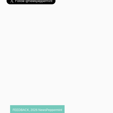
FEEDBACK
,
2026
NewsPeppermint