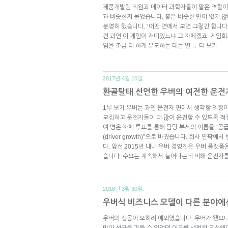
제품개발팀 직원과 데이터 과학자들이 맡은 역할이
과 비슷한지 물었습니다. 홀은 비슷한 면이 없지 
분명히 했습니다. “어떤 면에서 보면 그렇긴 합니
건 과연 이 게임이 재미있느냐 그 자체겠죠. 게임회
임을 조금 더 하게 유도하는 데는 별
더 보기
→
2017년 4월 10일.
환골탈태 선언한 우버의 여전한 운전자 
1부 보기 우버는 과연 운전자 편에서 생각할 의향이
모집하고 운전자들이 더 많이 운전할 수 있도록 적절
여 명은 자체 투표를 통해 담당 부서의 이름을 “공급 확
(driver growth)”으로 바꿨습니다. 회사 안
다. 앞선 2015년 내내 우버 경영진은 우버 플랫
습니다. 수요는 계속해서 늘어나는데 비해 운전자를
2016년 3월 30일.
우버식 비즈니스 모델이 다른 분야에
우버의 성공이 오히려 예외였습니다. 우버가 됐으니
만이 성공을 거둘 수 있었던 이유를 냉철히 분석해