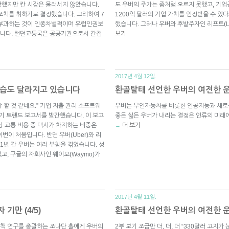
장했지만 칸 시장은 물러서지 않았습니다.
도 우버의 주가는 좀처럼 오르지 못했고, 기
조치를 취하기로 결정했습니다. 그리하여 7
1200억 달러의 기업 가치를 인정받을 수 
 부과하는 것이 인종차별적이며 유럽인권보
했습니다. 그러나 우버와 후발주자인 리프트(Ly
습니다. 런던교통국은 공공기관으로서 간접
보기
2017년 4월 12일.
모습도 달라지고 있습니다
환골탈태 선언한 우버의 여전한 운전
할 것 같네요.” 기업 지출 관리 소프트웨
우버는 무인자동차를 비롯한 인공지능과 새로
2분기 트렌드 보고서를 발간했습니다. 이 보고
좋든 싫든 우버가 내리는 결정은 인류의 미래에
상 교통 비용 중 택시가 차지하는 비중은
더 보기
→
번이 처음입니다. 반면 우버(Uber)와 리
 1년 간 우버는 여러 부침을 겪었습니다. 성
고, 구글의 자회사인 웨이모(Waymo)가
2017년 4월 11일.
기만 (4/5)
환골탈태 선언한 우버의 여전한 운전
 정책 연구를 총괄하는 조나단 홀에게 우버의
2부 보기 조금만 더, 더, 더 “330달러 고지