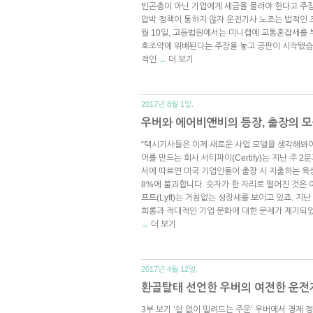
빈곤층이 아닌 기업에게 세금을 물려야 한다고 주
압박 정책이 통하지 않자 운전기사 노조는 법적인 
월 10일, 고등법원에서는 미니캡에 교통혼잡세를
호조약에 위배된다는 주장을 놓고 공판이 시작됐
적인
더 보기
→
2017년 8월 1일.
우버와 에어비앤비의 등장, 출장의 
“택시기사들은 이제 새로운 사업 모델을 생각해봐야 
어를 만드는 회사 서티파이(Certify)는 지난 주 
서에 따르면 미국 기업인들이 출장 시 지출하는 육
8%에 불과합니다. 숫자가 한 자리로 떨어진 것은 이
프트(Lyft)는 거침없는 성장세를 보이고 있죠. 지난
희롱과 적대적인 기업 문화에 대한 문제가 제기되었
더 보기
→
2017년 4월 12일.
환골탈태 선언한 우버의 여전한 운전자 
3부 보기 ‘쉼 없이 밀려드는 주문’ 우버에서 경제