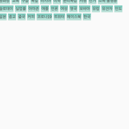
공화당
교육
구글
독일
러시아
미국
분리독립
서평
선거
소득 불평등
슬로데이
실업률
아마존
애플
언론
여성
영국
오바마
유럽
유전자
인도
일본
종교
중국
커피
코로나19
트위터
페이스북
한국