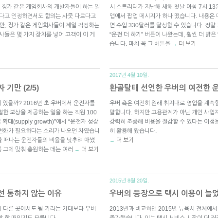
 징가 같은 게임회사의 개발자들이 하는 일
시 스트리터가 지난해 새해 첫날 아침 7시 1
않다고 인정하면서도 함의는 사뭇 다르다고
앱에서 팝업 메시지가 하나 떴습니다. 내용은 
다만, 징가 같은 게임회사들이 제일 걱정하는
면 수입 330달러를 달성할 수 있습니다. 정말
사들은 몇 가지 장치를 넣어 고객이 이 게
“운전 더 하기” 버튼이 나왔는데, 훨씬 더 밝은
습니다. 마치 꼭 그 버튼을
더 보기
→
2017년 4월 10일.
기만 (2/5)
환골탈태 선언한 우버의 여전한 운전
 있을까? 2016년 초 우버에서 운전자를
우버 측은 여전히 원래 취지대로 영업을 계속
한 보상을 제공하는 일을 하는 직원 100
말합니다. 하지만 고용관계가 아닌 개인 사업
대(supply growth)”에서 “운전자 성장
강력히 조종해 비용을 절감할 수 있다는 이점
팎에서 변화가 필요하다는 소리가 나오던 차였습니
히 활용해 왔습니다.
폼을 떠나는 운전자들의 비율을 낮추려 애썼
더 보기
→
 그에 맞춰 충원하는 데는 여러
더 보기
→
2015년 8월 20일.
선 통하지 않는 이유
우버의 등장으로 택시 이용이 늘
 다른 곳에서도 될 거라는 기대보다 우버
2013년과 비교하면 2015년 뉴욕시 전체에서
야 할 때인지도 모릅니다.
증가했습니다. 이는 택시 서비스 시장이 더 