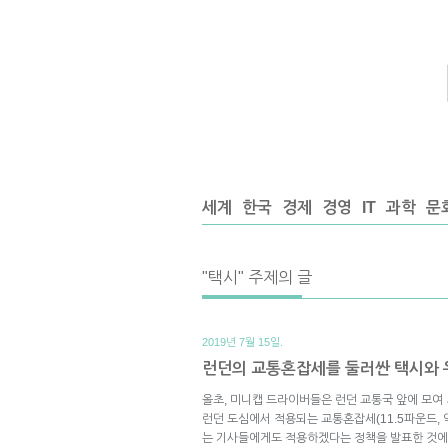
세계
한국
경제
경영
IT
과학
문
"택시" 주제의 글
2019년 7월 15일.
런던의 교통혼잡세를 둘러싼 택시와 
올초, 미니캡 드라이버들은 런던 교통국 앞에 모여
런던 도심에서 적용되는 교통혼잡세(11.5파운드, 약
는 기사들에게도 적용하겠다는 정책을 발표한 것에