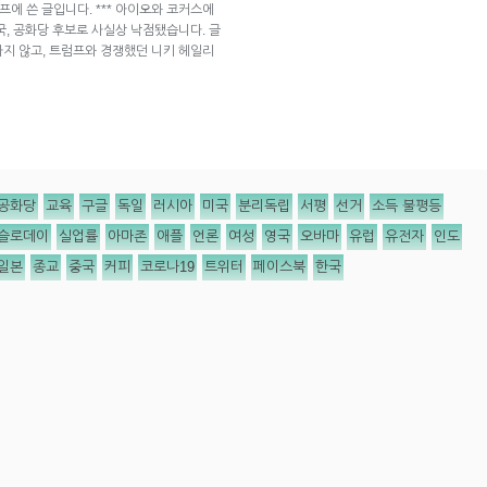
스프에 쓴 글입니다. *** 아이오와 코커스에
국, 공화당 후보로 사실상 낙점됐습니다. 글
지 않고, 트럼프와 경쟁했던 니키 헤일리
공화당
교육
구글
독일
러시아
미국
분리독립
서평
선거
소득 불평등
슬로데이
실업률
아마존
애플
언론
여성
영국
오바마
유럽
유전자
인도
일본
종교
중국
커피
코로나19
트위터
페이스북
한국