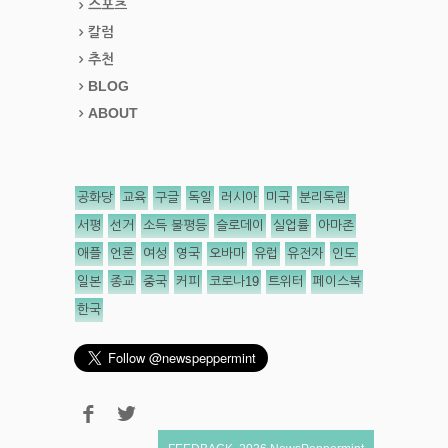
스포츠
칼럼
추천
BLOG
ABOUT
공화당
교육
구글
독일
러시아
미국
분리독립
서평
선거
소득 불평등
슬로데이
실업률
아마존
애플
언론
여성
영국
오바마
유럽
유전자
인도
일본
종교
중국
커피
코로나19
트위터
페이스북
한국