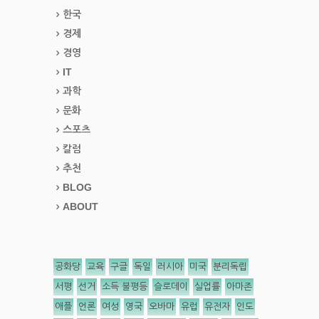
한국
경제
경영
IT
과학
문화
스포츠
칼럼
추천
BLOG
ABOUT
공화당
교육
구글
독일
러시아
미국
분리독립
서평
선거
소득 불평등
슬로데이
실업률
아마존
애플
언론
여성
영국
오바마
유럽
유전자
인도