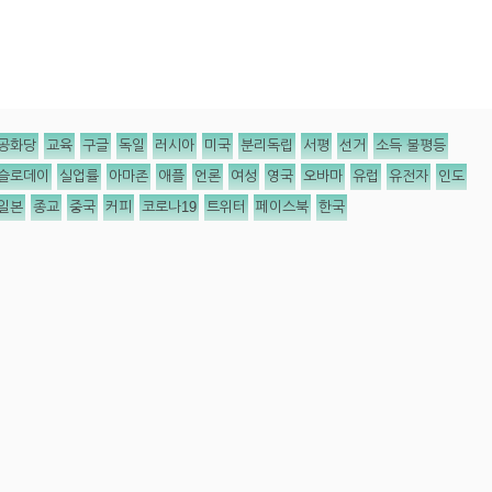
공화당
교육
구글
독일
러시아
미국
분리독립
서평
선거
소득 불평등
슬로데이
실업률
아마존
애플
언론
여성
영국
오바마
유럽
유전자
인도
일본
종교
중국
커피
코로나19
트위터
페이스북
한국