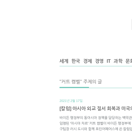
세계
한국
경제
경영
IT
과학
문
"커트 캠벨" 주제의 글
2021년 2월 17일.
[칼럼] 아시아 외교 질서 회복과 미국
바이든 행정부의 동아시아 정책을 담당하는 백악관
임명된 '아시아 차르' 커트 캠벨이 바이든 행정부에
구팀장 러시 도시와 함께 포린어페어스에 쓴 칼럼