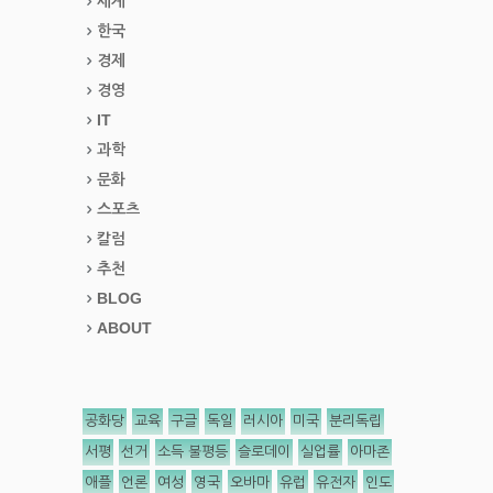
세계
한국
경제
경영
IT
과학
문화
스포츠
칼럼
추천
BLOG
ABOUT
공화당
교육
구글
독일
러시아
미국
분리독립
서평
선거
소득 불평등
슬로데이
실업률
아마존
애플
언론
여성
영국
오바마
유럽
유전자
인도