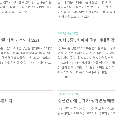
 될 진보가 있다면 수명이 길어진다는 사실
끊어야 하는 또다른 이유가 발견되다” “다이어
 뇌혈관, 심혈관 질환으로 인한 사망은 줄어
욕타임스나 워싱턴포스트 같은 정론지들 조차도
습니다. 예를
더 보기
기사를 보고 다이어트 탄산음료가 치매를 유발
→
이 기사를 보고
더 보기
→
2015년 4월 22일.
한 죄로 기소되다(2/2)
78세 남편, 치매에 걸린 아내를 강
는 자신의 아내를 강간한 혐의로 기소되었
성(sex)은 생물학적으로는 번식을 위한 도구
 각각 상처한 후 재혼한 상태였습니다. 아
겨줄 수 있는 문제입니다. 특히, 대부분의 성
은 행복한 결혼생활을 보냈습니다. 그러나
참여자의 동의, 곧 성적 자기결정권을 강조하
결정권을 행사할 수 있는 상태가 아니라고
다. 그러나 이 성적 자기결정권을 행사하기 
는 쉽지 않은 문제입니다. 특히 치매와 같이 
인들에게 이는 더욱 어려운 문제입니다.
더 보기
→
2014년 7월 25일.
모릅니다
정신건강에 문제가 생기면 담배를
정신 건강에 문제가 있는 사람은 보통 사람보
쉽습니다. 하지만 이런 환자에게 금연이 필수