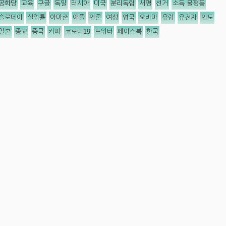
공화당
교육
구글
독일
러시아
미국
분리독립
서평
선거
소득 불평등
슬로데이
실업률
아마존
애플
언론
여성
영국
오바마
유럽
유전자
인도
일본
종교
중국
커피
코로나19
트위터
페이스북
한국