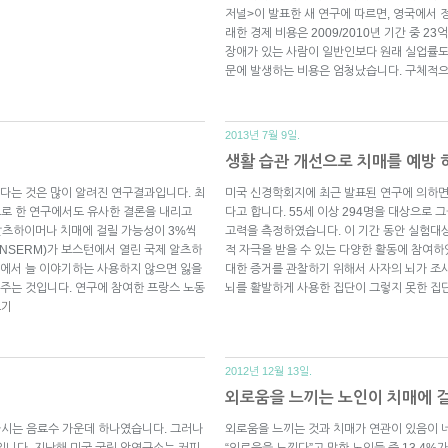
저널>이 발표한 새 연구에 따르면, 영국에서 
래한 경제 비용은 2009/2010년 기간 중 23
장애가 있는 사람이 일반인보다 원래 실업률도 
문에 발생하는 비용은 엄청났습니다. 구체적
2013년 7월 9일.
생활 습관 개선으로 치매를 예방 
다는 것은 많이 알려진 연구결과입니다. 최
미국 신경학회지에 최근 발표된 연구에 의하면
으로 한 연구에서도 유사한 결론을 내리고
다고 합니다. 55세 이상 294명을 대상으로 
알츠하이머나 치매에 걸릴 가능성이 3%씩
고력을 측정하였습니다. 이 기간 동안 실험대상
NSERM)가 보스턴에서 열린 국제 알츠하
적 자극을 받을 수 있는 다양한 활동에 참여
에서 늘 이야기하는 사용하지 않으면 잃을
대한 증거를 관찰하기 위해서 사자의 뇌가 조
더 확인해주는 것입니다. 연구에 참여한 프랑스 노동
뇌를 활발하게 사용한 집단이 그렇지 못한 
보기
2012년 12월 13일.
외로움을 느끼는 노인이 치매에 
 마시는 음료수 가운데 하나였습니다. 그러나
외로움을 느끼는 것과 치매가 연관이 있음이
입니다. 지난해 미국 국립 암연구소는 커피
“외로움을 느낀다”고 말한 노인들 중 13.4%