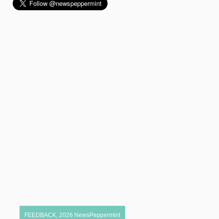
FEEDBACK
,
2026
NewsPeppermint