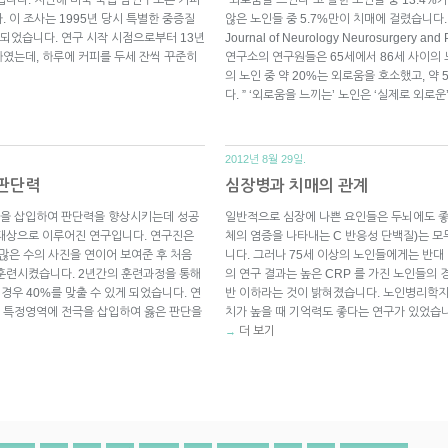
 이 조사는 1995년 당시 특별한 중증질
않은 노인들 중 5.7%만이 치매에 걸렸습니다.
시행되었습니다. 연구 시작 시점으로부터 13년
Journal of Neurology Neurosurger
망하였는데, 하루에 커피를 두세 잔씩 꾸준히
연구소의 연구원들은 65세에서 86세 사이의 노
의 노인 중 약 20%는 외로움을 호소했고, 약
다. ” ‘외로움을 느끼는’ 노인은 ‘실제로 외로운
2012년 8월 29일.
 판단력
심장병과 치매의 관계
극을 삽입하여 판단력을 향상시키는데 성공
일반적으로 심장에 나쁜 요인들은 두뇌에도 좋
 대상으로 이루어진 연구입니다. 연구진은
체의 염증을 나타내는 C 반응성 단백질)는 
많은 수의 사진을 연이어 보여준 후 처음
니다. 그러나 75세 이상의 노인들에게는 반대
 훈련시켰습니다. 2년간의 훈련과정을 통해
의 연구 결과는 높은 CRP 를 가진 노인들의 
경우 40%를 맞출 수 있게 되었습니다. 연
반 이하라는 것이 밝혀졌습니다. 노인병리학지
 특정영역에 전극을 삽입하여 옳은 판단을
치가 높을 때 기억력도 좋다는 연구가 있었습
더 보기
→