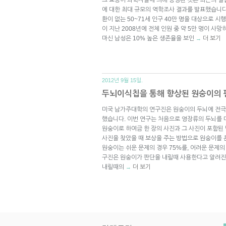
에 대한 최대 규모의 역학조사 결과를 발표했습니다.
환이 없는 50~71세 인구 40만 명을 대상으로 
이 지난 2008년에 전체 인원 중 약 5만 명이 사
마신 남성은 10% 높은 생존율을 보인
더 보기
→
2012년 9월 15일.
두뇌이식칩을 통해 향상된 원숭이의
미국 남가주대학의 연구진은 원숭이의 두뇌에 전
했습니다. 이번 연구는 처음으로 영장류의 두뇌를
원숭이로 하여금 한 장의 사진과 그 사진이 포함된 
사진을 찾았을 때 보상을 주는 방법으로 원숭이를
원숭이는 쉬운 문제의 경우 75%를, 어려운 문제의 
구진은 원숭이가 판단을 내릴때 사용한다고 알려진
내릴때의
더 보기
→