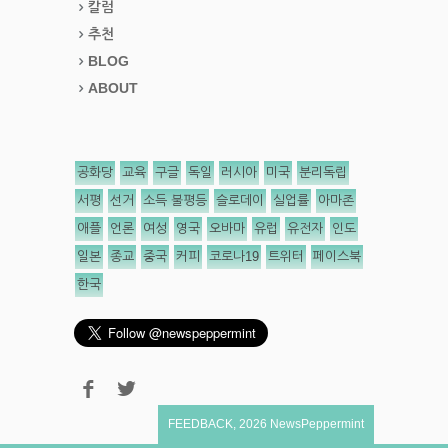
칼럼
추천
BLOG
ABOUT
공화당
교육
구글
독일
러시아
미국
분리독립
서평
선거
소득 불평등
슬로데이
실업률
아마존
애플
언론
여성
영국
오바마
유럽
유전자
인도
일본
종교
중국
커피
코로나19
트위터
페이스북
한국
FEEDBACK
,
2026
NewsPeppermint