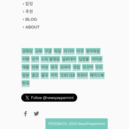
칼럼
추천
BLOG
ABOUT
공화당
교육
구글
독일
러시아
미국
분리독립
서평
선거
소득 불평등
슬로데이
실업률
아마존
애플
언론
여성
영국
오바마
유럽
유전자
인도
일본
종교
중국
커피
코로나19
트위터
페이스북
한국
FEEDBACK
,
2026
NewsPeppermint