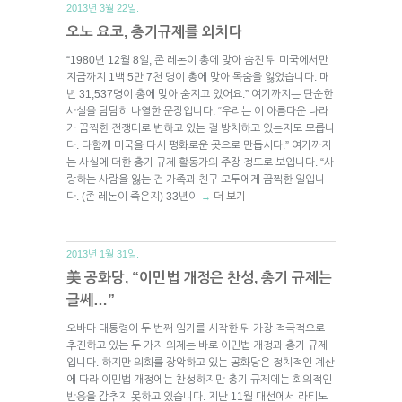
2013년 3월 22일.
오노 요코, 총기규제를 외치다
“1980년 12월 8일, 존 레논이 총에 맞아 숨진 뒤 미국에서만
지금까지 1백 5만 7천 명이 총에 맞아 목숨을 잃었습니다. 매
년 31,537명이 총에 맞아 숨지고 있어요.” 여기까지는 단순한
사실을 담담히 나열한 문장입니다. “우리는 이 아름다운 나라
가 끔찍한 전쟁터로 변하고 있는 걸 방치하고 있는지도 모릅니
다. 다함께 미국을 다시 평화로운 곳으로 만듭시다.” 여기까지
는 사실에 더한 총기 규제 활동가의 주장 정도로 보입니다. “사
랑하는 사람을 잃는 건 가족과 친구 모두에게 끔찍한 일입니
다. (존 레논이 죽은지) 33년이
더 보기
→
2013년 1월 31일.
美 공화당, “이민법 개정은 찬성, 총기 규제는
글쎄…”
오바마 대통령이 두 번째 임기를 시작한 뒤 가장 적극적으로
추진하고 있는 두 가지 의제는 바로 이민법 개정과 총기 규제
입니다. 하지만 의회를 장악하고 있는 공화당은 정치적인 계산
에 따라 이민법 개정에는 찬성하지만 총기 규제에는 회의적인
반응을 감추지 못하고 있습니다. 지난 11월 대선에서 라티노