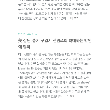
논의를 시작합니다. 앞서 관련 논의를 진행할 지 여부를 묻는
투표 단계에서부터 NRA는 공격적인 로비를 벌여 왔습니다.
찬성 68, 반대 31표로 논의가 열리기는 하지만 논의를 하자는
데 찬성했던 공화당 의원 가운데 16명이
더 보기
→
2013년 4월 11일.
美 상원, 총기 구입시 신원조회 확대하는 방안
에 합의
미국 상원이 총기를 구입하는 사람들을 대상으로 하는 신원조
회 확대 방안을 두고 민주당과 공화당 사이의 절충안을 이끌어
냈습니다. 이번 협상을 이끈 웨스트버지니아의 조 맨친(Joe
Manchin III) 민주당 의원과 펜실베니아의 팻 투미(Pat
Toomey) 공화당 의원은 의회에서 기자회견을 열고 절충안에
대해 설명했습니다. 곧 상원에서 표결에 부쳐질 새로운 법안
은 총기상 뿐만 아니라 온라인이나 총기 박람회(gun shows)
를 통해 총기를 살 때도 총기 구매자에 대한 신원조회를 하도
록 규정하고 있습니다. 하지만 이번 절충안은 기존의 총기 규
제를 느슨하게 만든 부분도 있습니다.
더 보기
→