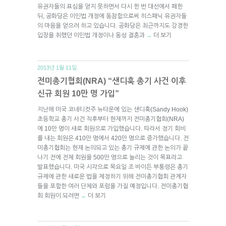
유권자들의 표심을 얻지 못하면서 다시 한 번 대선에서 패한
뒤, 공화당은 이민법 개정에 동참함으로써 히스패닉 유권자들
의 마음을 얻으려 하고 있습니다. 공화당은 최근까지도 강경한
입장을 취했던 이민법 개정이나 동성 결혼과
더 보기
→
2013년 1월 11일.
전미총기협회(NRA) “샌디훅 총기 사건 이후
신규 회원 10만 명 가입”
지난해 미국 코네티컷주 뉴타운에 있는 샌디훅(Sandy Hook)
초등학교 총기 사건 직후부터 현재까지 전미총기협회(NRA)
에 10만 명이 새로 회원으로 가입했습니다. 따라서 정기 회비
를 내는 회원은 410만 명에서 420만 명으로 증가했습니다. 전
미총기협회는 현재 논의되고 있는 총기 규제에 관한 논의가 끝
나기 전에 전체 회원을 500만 명으로 늘리는 것이 목표라고
발표했습니다. 미국 시각으로 목요일 조 바이든 부통령은 총기
규제에 관한 새로운 법을 제정하기 위해 전미총기협회 관계자
들을 포함한 여러 단체와 포럼을 가질 예정입니다. 전미총기협
회 회원이 되려면
더 보기
→