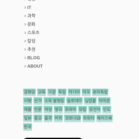
IT
과학
문화
스포츠
칼럼
추천
BLOG
ABOUT
공화당
교육
구글
독일
러시아
미국
분리독립
서평
선거
소득 불평등
슬로데이
실업률
아마존
애플
언론
여성
영국
오바마
유럽
유전자
인도
일본
종교
중국
커피
코로나19
트위터
페이스북
한국