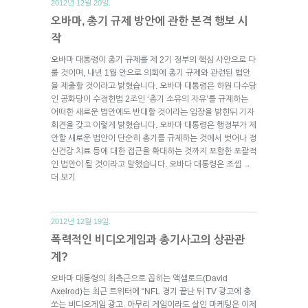
2012년 12월 20일.
오바마, 총기 규제 방안에 관한 본격 행보 시
작
오바마 대통령이 총기 규제를 제 2기 정부의 핵심 사안으로 다
룰 것이며, 내년 1월 안으로 의회에 총기 규제와 관련된 법안
을 제출할 것이라고 밝혔습니다. 오바마 대통령은 하원 다수당
인 공화당이 수정헌법 2조인 ‘총기 소유의 자유’를 규제하는
어떠한 새로운 법안에도 반대할 것이라는 입장을 밝힌뒤 기자
회견을 갖고 이렇게 밝혔습니다. 오바마 대통령은 행정부가 제
안할 새로운 법안이 단순히 총기를 규제하는 것에서 벗어나 정
신건강 치료 등에 대한 접근을 확대하는 것까지 포함한 포괄적
인 법안이 될 것이라고 말했습니다. 오바다 대통령은 조셉
→
더 보기
2012년 12월 19일.
폭력적인 비디오게임과 총기사고의 상관관
계?
오바마 대통령의 최측근으로 꼽히는 액셀로드(David
Axelrod)는 최근 트위터에 “NFL 경기 끝난 뒤 TV 광고에 총
쏘는 비디오게임 광고. 아무리 게임이라도 살인 마케팅은 이제