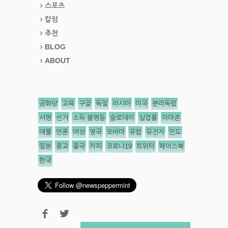
스포츠
칼럼
추천
BLOG
ABOUT
공화당
교육
구글
독일
러시아
미국
분리독립
서평
선거
소득 불평등
슬로데이
실업률
아마존
애플
언론
여성
영국
오바마
유럽
유전자
인도
일본
종교
중국
커피
코로나19
트위터
페이스북
한국