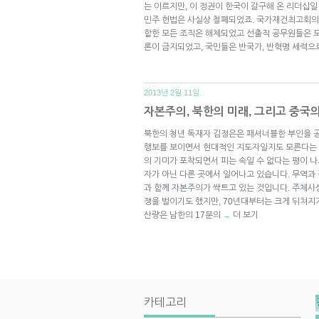
는 이르지만, 이 정권이 한국이 갈구해 온 리더십
민주 헌법은 사실상 철폐되었죠. 국가재건최고회의가
함한 모든 조직은 해체되었고 선출직 공무원들은 모
론이 금지되었고, 국민들은 반국가, 반혁명 세력으
2013년 2월 11일.
자본주의, 북한의 미래, 그리고 중국
북한의 청년 독재자 김정은은 패셔너블한 부인을 
행보를 보이면서 현대적인 지도자일지도 모른다는 기
의 기미가 포착되면서 피는 속일 수 없다는 평이 
자가 아닌 다른 곳에서 일어나고 있습니다. 무역과
과 함께 자본주의가 싹트고 있는 것입니다. 주체사
쟁을 벌이기도 했지만, 70년대부터는 크게 뒤쳐지
산량은 남한의 17분의
더 보기
→
카테고리