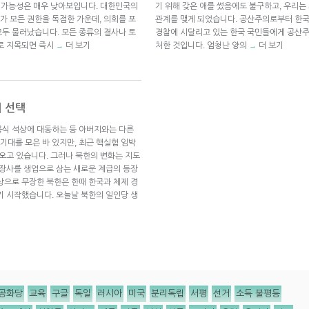
일 가능성은 매우 낮아보입니다. 대한민국의
기 위해 갖은 애를 썼음에도 불구하고, 우리
 모든 권한을 독점한 가운데, 의회를 포
관계를 맺게 되었습니다. 공산주의로부터 한국
두 물러났습니다. 모든 종류의 결사나 토
경찰에 시달리고 있는 한국 국민들에게 공산주
로 지목되면 즉시
더 보기
처한 것입니다. 엄청난 양의
더 보기
→
→
의 선택
공식 석상에 대동하는 등 아버지와는 다른
대를 모은 바 있지만, 최근 핵실험 임박
나오고 있습니다. 그러나 북한의 변화는 지도
 장사를 생업으로 삼는 새로운 계급의 등장
상으로 무장한 북한은 한때 한국과 체제 경
기 시작했습니다. 오늘날 북한의 일인당 생
공화당
교육
구글
독일
러시아
미국
분리독립
서평
선거
소득 불평등