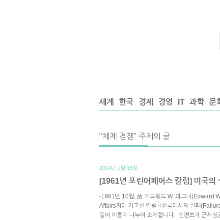
세계
한국
경제
경영
IT
과학
문
"체제 경쟁" 주제의 글
2014년 1월 15일.
[1961년 포린어페어스 칼럼] 미국의 실
-1961년 10월, 故 에드워드 W. 와그너(Edward W
Affairs지에 기고한 칼럼 <한국에서의 실패(Failur
길어 이틀에 나누어 소개합니다. 전편보기 군사정권