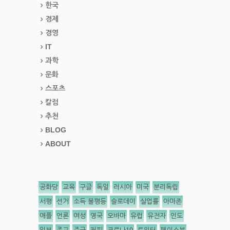
한국
경제
경영
IT
과학
문화
스포츠
칼럼
추천
BLOG
ABOUT
공화당
교육
구글
독일
러시아
미국
분리독립
서평
선거
소득 불평등
슬로데이
실업률
아마존
애플
언론
여성
영국
오바마
유럽
유전자
인도