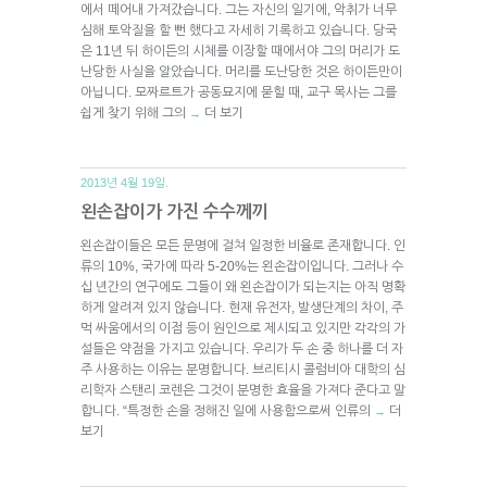
에서 떼어내 가져갔습니다. 그는 자신의 일기에, 악취가 너무
심해 토악질을 할 뻔 했다고 자세히 기록하고 있습니다. 당국
은 11년 뒤 하이든의 시체를 이장할 때에서야 그의 머리가 도
난당한 사실을 알았습니다. 머리를 도난당한 것은 하이든만이
아닙니다. 모짜르트가 공동묘지에 묻힐 때, 교구 목사는 그를
쉽게 찾기 위해 그의
더 보기
→
2013년 4월 19일.
왼손잡이가 가진 수수께끼
왼손잡이들은 모든 문명에 걸쳐 일정한 비율로 존재합니다. 인
류의 10%, 국가에 따라 5-20%는 왼손잡이입니다. 그러나 수
십 년간의 연구에도 그들이 왜 왼손잡이가 되는지는 아직 명확
하게 알려져 있지 않습니다. 현재 유전자, 발생단계의 차이, 주
먹 싸움에서의 이점 등이 원인으로 제시되고 있지만 각각의 가
설들은 약점을 가지고 있습니다. 우리가 두 손 중 하나를 더 자
주 사용하는 이유는 분명합니다. 브리티시 콜럼비아 대학의 심
리학자 스탠리 코렌은 그것이 분명한 효율을 가져다 준다고 말
합니다. “특정한 손을 정해진 일에 사용함으로써 인류의
더
→
보기