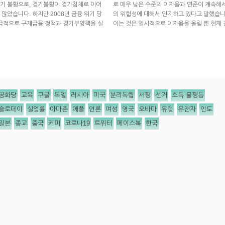
가 경기 불황으로, 경기불황이 경기침체로 이어
로 매우 낮은 수준의 이자율과 연준이 계속해서
않았습니다. 하지만 2008년 금융 위기 당
의 위험성에 대해서 인지하고 있다고 말했습니
적극적으로 구제금융 정책과 경기부양책을 실
이는 것은 일시적으로 이자율을 올릴 뿐 현재
공화당
교육
구글
독일
러시아
미국
분리독립
서평
선거
소득 불평등
슬로데이
실업률
아마존
애플
언론
여성
영국
오바마
유럽
유전자
인도
일본
종교
중국
커피
코로나19
트위터
페이스북
한국