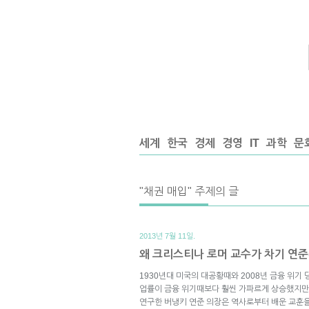
세계
한국
경제
경영
IT
과학
문
"채권 매입" 주제의 글
2013년 7월 11일.
왜 크리스티나 로머 교수가 차기 연준
1930년대 미국의 대공황때와 2008년 금융 위기
업률이 금융 위기때보다 훨씬 가파르게 상승했지만 
연구한 버냉키 연준 의장은 역사로부터 배운 교훈을