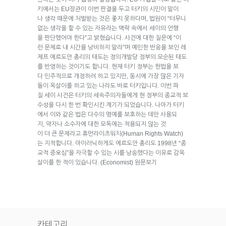
키에서는 EU장관이 이번 판결을 두고 터키의 시민이 말이
나 생각 때문에 처벌받는 것은 좋지 못하다며, 법원이 “터무니
없는 생각을 할 수 있는 자유라는 맥락 속에서 세이의 언행
을 판단했어야 한다”고 밝혔습니다. 사건에 대한 질문에 “이
런 문제로 내 시간을 낭비하지 말라”며 예민한 반응을 보인 레
제프 에르도안 총리의 태도는 정의개발당 정부의 모순된 태도
를 반영하는 것이기도 합니다. 현재 터키 정부는 헌법을 보
다 민주적으로 개정하려 하고 있지만, 동시에 가장 많은 기자
들이 옥살이를 하고 있는 나라도 바로 터키입니다. 이번 파
질 세이 사건은 터키의 세속주의자들에게 현 정부의 종교적 보
수성을 다시 한 번 확인시킨 계기가 되었습니다. 나아가 터키
에서 이와 같은 법은 다수의 명예를 보호하는 데만 사용되
지, 약자나 소수자에 대한 모독에는 적용되지 않는 것
이 더 큰 문제라고 휴먼라이츠워치(Human Rights Watch)
는 지적합니다. 아이러닉하게도 에르도안 총리도 1998년 “종
교적 증오심”을 자극할 수 있는 시를 낭송했다는 이유로 감옥
살이를 한 적이 있습니다. (Economist) 원문보기
카테고리