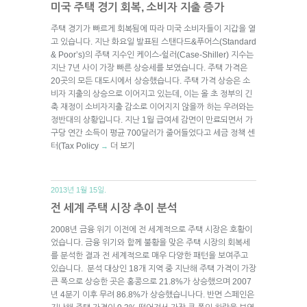
미국 주택 경기 회복, 소비자 지출 증가
주택 경기가 빠르게 회복됨에 따라 미국 소비자들이 지갑을 열
고 있습니다. 지난 화요일 발표된 스탠다드&푸어스(Standard
& Poor’s)의 주택 지수인 케이스-쉴러(Case-Shiller) 지수는
지난 7년 사이 가장 빠른 상승세를 보였습니다. 주택 가격은
20곳의 모든 대도시에서 상승했습니다. 주택 가격 상승은 소
비자 지출의 상승으로 이어지고 있는데, 이는 올 초 정부의 긴
축 재정이 소비자지출 감소로 이어지지 않을까 하는 우려와는
정반대의 상황입니다. 지난 1월 급여세 감면이 만료되면서 가
구당 연간 소득이 평균 700달러가 줄어들었다고 세금 정책 센
터(Tax Policy
더 보기
→
2013년 1월 15일.
전 세계 주택 시장 추이 분석
2008년 금융 위기 이전에 전 세계적으로 주택 시장은 호황이
었습니다. 금융 위기와 함께 불황을 맞은 주택 시장의 회복세
를 분석한 결과 전 세계적으로 매우 다양한 패턴을 보여주고
있습니다. 분석 대상인 18개 지역 중 지난해 주택 가격이 가장
큰 폭으로 상승한 곳은 홍콩으로 21.8%가 상승했으며 2007
년 4분기 이후 무려 86.8%가 상승했습니나다. 반면 스페인은