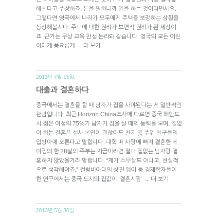
해친다고 주장하죠. 돈을 원하니까 일을 하는 것이라면서요.
그렇다면 영국에서 나라가 모두에게 주택을 보장하는 상황을
상상해봅시다. 주택에 대한 권리가 보편적 권리가 된 세상이
죠. 근거는 무상 교육 찬성 논리와 같습니다. 영국의 모든 어린
이에게 풍요롭게
더 보기
→
2013년 7월 15일.
대출과 결혼하다
중국에서는 결혼을 할 때 남자가 집을 사야된다는 게 일반적인
관념입니다. 최근 Horizon China조사에 따르면 중국 해안도
시 젊은 여성의 75%가 남자가 집을 살 때의 능력을 보며, 집없
이 하는 결혼은 설사 본인이 괜찮아도 친지 및 주위 친구들의
입방아에 오른다고 말합니다. 대학 때 사랑에 빠져 결혼한 베
이징의 한 28살의 주부는 지금이라면 절대 집없는 남자랑 결
혼하지 않았을거라 말합니다. “제가 스무살도 아니고, 현실적
으로 생각해야죠.” 컬럼비아대의 샹진 웨이 등 경제학자들이
한 연구에서는 중국 도시의 집값이 ‘결혼시장’
더 보기
→
2013년 5월 30일.