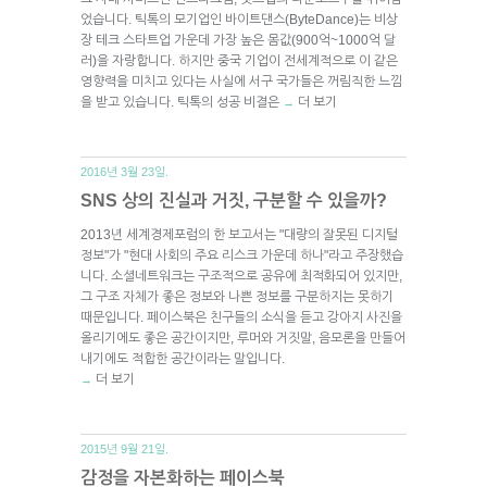
었습니다. 틱톡의 모기업인 바이트댄스(ByteDance)는 비상
장 테크 스타트업 가운데 가장 높은 몸값(900억~1000억 달
러)을 자랑합니다. 하지만 중국 기업이 전세계적으로 이 같은
영향력을 미치고 있다는 사실에 서구 국가들은 꺼림직한 느낌
을 받고 있습니다. 틱톡의 성공 비결은
더 보기
→
2016년 3월 23일.
SNS 상의 진실과 거짓, 구분할 수 있을까?
2013년 세계경제포럼의 한 보고서는 "대량의 잘못된 디지털
정보"가 "현대 사회의 주요 리스크 가운데 하나"라고 주장했습
니다. 소셜네트워크는 구조적으로 공유에 최적화되어 있지만,
그 구조 자체가 좋은 정보와 나쁜 정보를 구분하지는 못하기
때문입니다. 페이스북은 친구들의 소식을 듣고 강아지 사진을
올리기에도 좋은 공간이지만, 루머와 거짓말, 음모론을 만들어
내기에도 적합한 공간이라는 말입니다.
더 보기
→
2015년 9월 21일.
감정을 자본화하는 페이스북