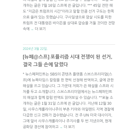
개하는 글은 7월 16일 스프에 쓴 글입니다. *** 45일 전만 해
도 “지금은 트럼프의 시간”이라고 말할 만큼 선거 구도는 한쪽
으로 쏠려 있는 듯했습니다. 구사일생으로 암살 시도를 피한
트럼프 전 대통령은 바이든을 상대로 압승을 거둘 것이란 전망
속에
더 보기
→
2024년 3월 22일.
[뉴페@스프] 포퓰리즘 시대 전쟁이 된 선거,
결국 그들 손에 달렸다
* 뉴스페퍼민트는 SBS의 콘텐츠 플랫폼 스브스프리미엄(스
프)에 뉴욕타임스 칼럼을 한 편씩 선정해 번역하고, 글에 관한
해설을 쓰고 있습니다. 그 가운데 저희가 쓴 해설을 스프와 시
차를 두고 소개합니다. 스브스프리미엄에서는 뉴스페퍼민트
의 해설과 함께 칼럼 번역도 읽어보실 수 있습니다. **오늘 소
개하는 글은 1월 31일 스프에 쓴 글입니다. 지난해 12월 30
일, 사우스캐롤라이나주의 부촌 키아와 아일랜드 지역 경찰에
다급한 신고 전화가 접수됐습니다. 전 주 UN 미국 대사이자,
그에 앞서 사우스캐롤라이나 주지사를 두 번 지냈으며, 현재
공화당 경선에 참여하고
더 보기
→