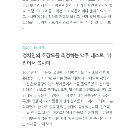
공공 부문과 재계 지도자들을 불러모아 기자 회견을 열기도 했
죠. 트럼프의 자리를 노리는 조 바이든과 버니 샌더스 역시 코
로나 사태에 대한 각자의 계획을 밝히고, 선거 유세 활동을 취
소했습니다. 정치 지도자가 의료 전문가인 경우는 잘
더 보
→
기
2020년 1월 6일.
정치인의 호감도를 측정하는 맥주 테스트, 뒤
집어서 봅시다
2004년 미국 대선의 결과에 정치평론가들은 당혹을 감추지
못했습니다. 조지 W. 부시는 많은 이들에게 그야말로 재앙과
도 같은 대통령이었죠. 부자들에게 부를 몰아주었고, 선포한
전쟁은 수렁으로 빠져들었으며, 말솜씨도 형편없었습니다. 그
런데도 그 많은 미국인들이 다시 부시에게 표를 던진 이유는
무엇이었을까요? 사람들이 선거 결과를 이리저리 파헤치고 분
석하면서, 한 가지 설득력 있는 설명이 등장했습니다. 선거를
두 달 앞두고 실시된 여론조사에서 마음을 정하지 않은 유권자
의 대부분이 맥주 한 잔을 함께 하고 싶은 상대로 존 케리가 아
닌 부시를
더 보기
→