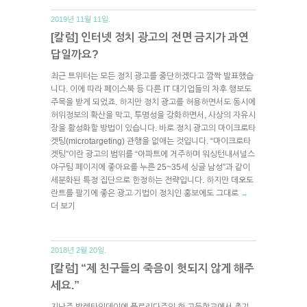
2019년 11월 11일.
[칼럼] 인터넷 정치 광고의 전면 금지가 과연
답일까요?
최근 트위터는 모든 정치 광고를 중단하겠다고 깜짝 발표했습
니다. 이에 따라 페이스북 등 다른 IT 대기업들의 차후 행보도
주목을 받게 되었죠. 하지만 정치 광고를 허용하면서도 동시에
허위정보의 확산을 막고, 투명성을 강화하면서, 사상의 자유시
장을 활성화할 방법이 있습니다. 바로 정치 광고의 마이크로타
겟팅(microtargeting) 관행을 없애는 것입니다. “마이크로타
겟팅”이란 광고의 범위를 “아파트에 거주하며 워싱턴내셔널스
야구팀 페이지에 좋아요를 누른 25~35세 싱글 남성”과 같이
세분화된 특정 집단으로 한정하는 전략입니다. 하지만 데오도
란트를 팔기에 좋은 광고 기법이 정치인 홍보에도 그대로
→
더 보기
2018년 2월 20일.
[칼럼] “제 친구들의 죽음이 헛되지 않게 해주
세요.”
지난주 발렌타인데이에 플로리다주의 한 고등학교에서 총기