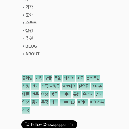
과학
문화
스포츠
칼럼
추천
BLOG
ABOUT
공화당
교육
구글
독일
러시아
미국
분리독립
서평
선거
소득 불평등
슬로데이
실업률
아마존
애플
언론
여성
영국
오바마
유럽
유전자
인도
일본
종교
중국
커피
코로나19
트위터
페이스북
한국