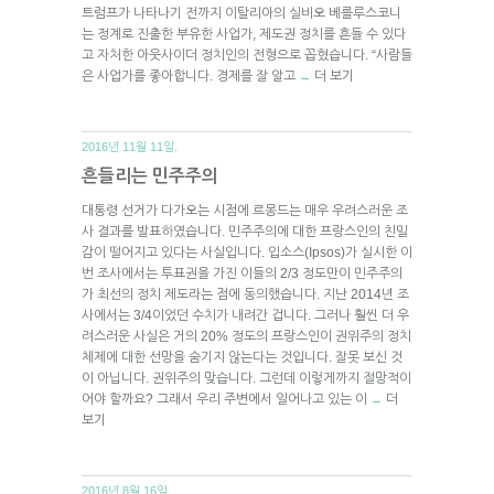
트럼프가 나타나기 전까지 이탈리아의 실비오 베를루스코니
는 정계로 진출한 부유한 사업가, 제도권 정치를 흔들 수 있다
고 자처한 아웃사이더 정치인의 전형으로 꼽혔습니다. “사람들
은 사업가를 좋아합니다. 경제를 잘 알고
더 보기
→
2016년 11월 11일.
흔들리는 민주주의
대통령 선거가 다가오는 시점에 르몽드는 매우 우려스러운 조
사 결과를 발표하였습니다. 민주주의에 대한 프랑스인의 친밀
감이 떨어지고 있다는 사실입니다. 입소스(Ipsos)가 실시한 이
번 조사에서는 투표권을 가진 이들의 2/3 정도만이 민주주의
가 최선의 정치 제도라는 점에 동의했습니다. 지난 2014년 조
사에서는 3/4이었던 수치가 내려간 겁니다. 그러나 훨씬 더 우
려스러운 사실은 거의 20% 정도의 프랑스인이 권위주의 정치
체제에 대한 선망을 숨기지 않는다는 것입니다. 잘못 보신 것
이 아닙니다. 권위주의 맞습니다. 그런데 이렇게까지 절망적이
어야 할까요? 그래서 우리 주변에서 일어나고 있는 이
더
→
보기
2016년 8월 16일.