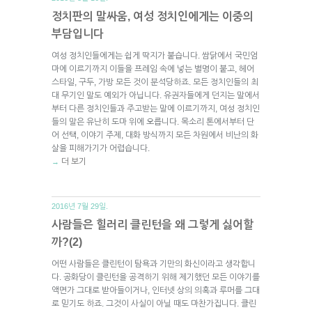
정치판의 말싸움, 여성 정치인에게는 이중의
부담입니다
여성 정치인들에게는 쉽게 딱지가 붙습니다. 쌈닭에서 국민엄
마에 이르기까지 이들을 프레임 속에 넣는 별명이 붙고, 헤어
스타일, 구두, 가방 모든 것이 분석당하죠. 모든 정치인들의 최
대 무기인 말도 예외가 아닙니다. 유권자들에게 던지는 말에서
부터 다른 정치인들과 주고받는 말에 이르기까지, 여성 정치인
들의 말은 유난히 도마 위에 오릅니다. 목소리 톤에서부터 단
어 선택, 이야기 주제, 대화 방식까지 모든 차원에서 비난의 화
살을 피해가기가 어렵습니다.
더 보기
→
2016년 7월 29일.
사람들은 힐러리 클린턴을 왜 그렇게 싫어할
까?(2)
어떤 사람들은 클린턴이 탐욕과 기만의 화신이라고 생각합니
다. 공화당이 클린턴을 공격하기 위해 제기했던 모든 이야기를
액면가 그대로 받아들이거나, 인터넷 상의 의혹과 루머를 그대
로 믿기도 하죠. 그것이 사실이 아닐 때도 마찬가집니다. 클린