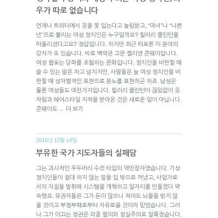
우가 따로 없습니다
언제나 트위터에서 옷을 못 입는다고 놀림받고, “마녀”나 “나쁜
년”으로 불리는 여성 정치인은 누구일까요? 힐러리 클린턴을
떠올리셨다고요? 정답입니다. 하지만 최근 떠오른 이 분야의
강자가 또 있습니다. 바로 백악관 고문 켈리앤 콘웨이입니다.
여성 혐오는 당파를 초월하는 문화입니다. 정치인을 비판할 때
쓸 수 있는 말은 차고 넘치지만, 사람들은 늘 여성 정치인을 비
판할 때 성차별적인 표현으로 분노를 표현하곤 하죠. 남성은
물론 여성들도 마찬가지입니다. 힐러리 클린턴이 끊임없이 옷
차림과 헤어스타일 지적을 받아온 것은 새로운 일이 아닙니다.
콘웨이도
더 보기
→
2016년 12월 14일.
부유한 국가 지도자들의 실패담
그는 과시적인 우두머리 수컷 타입의 억만장자였습니다. 기성
정치인들이 절대 하지 않는 말을 입 밖으로 꺼냈고, 사업가로
서의 자질을 발휘해 시스템을 개혁하고 일자리를 만들겠다 약
속했죠. 유권자들은 그가 돈이 많으니 적어도 뇌물을 받지 않
을 것이고 부정부패로부터 자유로울 것이라 믿었습니다. 그러
나 그가 이끄는 정권은 각종 혐의와 정실주의로 얼룩졌습니다.