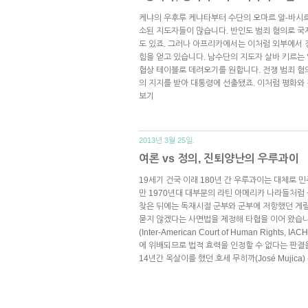
케냐의 우후루 케냐타부터 수단의 오마르 알-바시르
소된 지도자들이 많습니다. 반인도 범죄 혐의로 
도 있죠. 그러나 아프리카에서는 이처럼 외부에서
힘을 얻고 있습니다. 남수단의 지도자 살바 키르는 
협상 테이블로 데려오기를 원합니다. 전쟁 범죄 혐
의 지지를 받아 대통령에 선출됐죠. 이처럼 평화와
보기
2013년 3월 25일.
여론 vs 정의, 진퇴양난의 우루과이
19세기 건국 이래 180년 간 우루과이는 대체로 
만 1970년대 대부분의 라틴 아메리카 나라들처럼
찾은 뒤에는 독재시절 군부와 군부에 저항했던 게
묻지 않겠다는 사면법을 제정해 타협을 이어 왔습니
(Inter-American Court of Human Righ
에 위배되므로 법적 효력을 인정할 수 없다는 판결
14년간 옥살이를 했던 호세 무히까(José Mujica