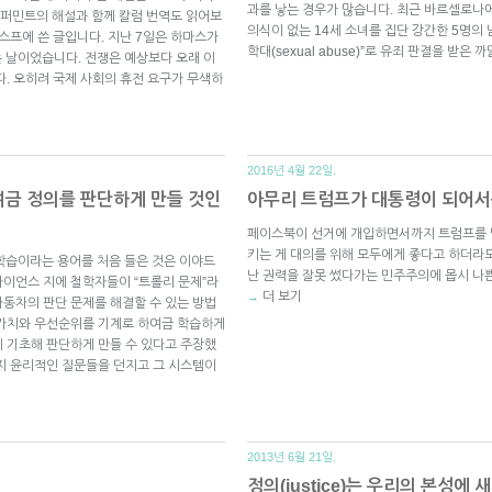
과를 낳는 경우가 많습니다. 최근 바르셀로나
퍼민트의 해설과 함께 칼럼 번역도 읽어보
의식이 없는 14세 소녀를 집단 강간한 5명의 남성이
일 스프에 쓴 글입니다. 지난 7일은 하마스가
학대(sexual abuse)”로 유죄 판결을 받은 
는 날이었습니다. 전쟁은 예상보다 오래 이
다. 오히려 국제 사회의 휴전 요구가 무색하
2016년 4월 22일.
여금 정의를 판단하게 만들 것인
아무리 트럼프가 대통령이 되어서
페이스북이 선거에 개입하면서까지 트럼프를 
키는 게 대의를 위해 모두에게 좋다고 하더라
L) 기계 학습이라는 용어를 처음 들은 것은 이야드
난 권력을 잘못 썼다가는 민주주의에 몹시 나쁜
근 사이언스 지에 철학자들이 “트롤리 문제”라
더 보기
→
동차의 판단 문제를 해결할 수 있는 방법
 가치와 우선순위를 기계로 하여금 학습하게
 기초해 판단하게 만들 수 있다고 주장했
지 윤리적인 질문들을 던지고 그 시스템이
2013년 6월 21일.
정의(justice)는 우리의 본성에