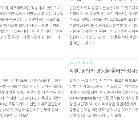
까지, 아프리카에는 각종 범죄 혐의로 기
인간은 사회적 동물의 본성을 가지고 있으며 이를
국제형사재판소에서 재판을 받고 있는 사람들
지입니다. 한 사회가 생존하기 위해서는 정의
 정의를 추구하는 것에 반대하는 목소리도
본성을 내면화 시켰습니다. 크리스토퍼 보엠은 “도덕
알-바시르를 법정에 세우는 것 보다 평화
수렵채집 문화를 집중적으로 분석한 후 우리의
의를 받고 있는 케냐타도 올 초 케냐 국민들
되는 수직 계층사회로부터 보다 평등한 사회로
 정의 중 무엇이 더 중요한가에 대해
더
렸습니다. 약 25만 년 전, 조상들은 보다 효
→
율적인
더 보기
→
2013년 3월 14일.
독일, 정의와 평등을 둘러싼 정치
민주적인 정치제도를 유지해 왔습니다. 하지
얼마 전 독일 정부는 빈부격차 보고서를 발표
 군부 독재를 겪었고, 민간이 정치권력을 되
빈부격차가 2005년을 기점으로 조금씩 완화
릴라 세력들이 저지른 범죄를 양쪽 모두에게
계치가 제시됐지만, 올 가을 총선을 앞둔 정
다. 하지만 지난 2011년 미주인권재판소
‘gerechtigkeit’는 ‘정의’를 뜻하는 단어
ts, IACHR)는 우루과이의 사면법이 미주인권협약
당인 사민당(SPD)과 녹색당은 유권자들에게 
을 내렸고, 게릴라 출신으로 군부에 잡혀
불평등 문제를 이번에도 들고 나올 것으로 보입
) 우루과이
더 보기
방이 정하는 최저임금제
더 보기
→
→