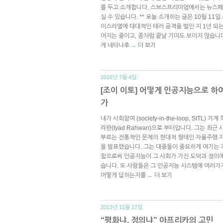
를 두고 소개합니다. 스브스프리미엄에서는 뉴스페
실 수 있습니다. ** 오늘 소개하는 글은 10월 11
이스라엘에 대대적인 테러 공격을 벌인 지 1년 되
어지는 중이고, 좀처럼 끝날 기미도 보이지 않습니
게 네타냐후
더 보기
→
2016년 7월 4일.
[조이 이토] 어떻게 인공지능으로 하
가
내가 사회참여 (society-in-the-loop, SIT
라완(Iyad Rahwan)으로 부터입니다. 그는 최
부르는 전통적인 문제의 현대적 형태인 자율주행 자
을 발표했습니다. 그는 대중들이 중요하게 여기는
함으로써 인공지능이 그 사회가 가진 도덕과 정의에
습니다. 또 사람들은 그 인공지능 시스템에 여러가
어떻게 답하는지를
더 보기
→
2013년 11월 27일.
“평화냐, 정의냐” 아프리카의 고민