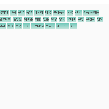
공화당
교육
구글
독일
러시아
미국
분리독립
서평
선거
소득 불평등
슬로데이
실업률
아마존
애플
언론
여성
영국
오바마
유럽
유전자
인도
일본
종교
중국
커피
코로나19
트위터
페이스북
한국