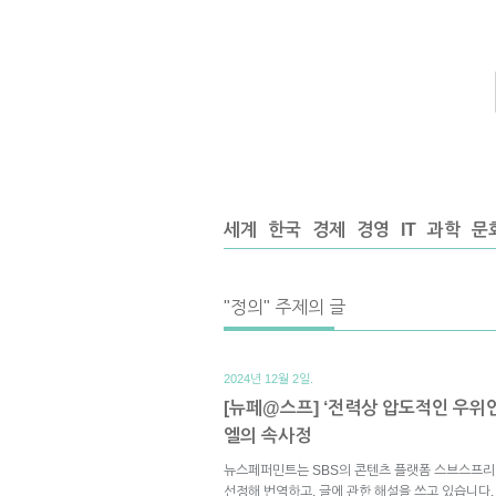
세계
한국
경제
경영
IT
과학
문
"정의" 주제의 글
2024년 12월 2일.
[뉴페@스프] ‘전력상 압도적인 우위
엘의 속사정
뉴스페퍼민트는 SBS의 콘텐츠 플랫폼 스브스프리
선정해 번역하고, 글에 관한 해설을 쓰고 있습니다.