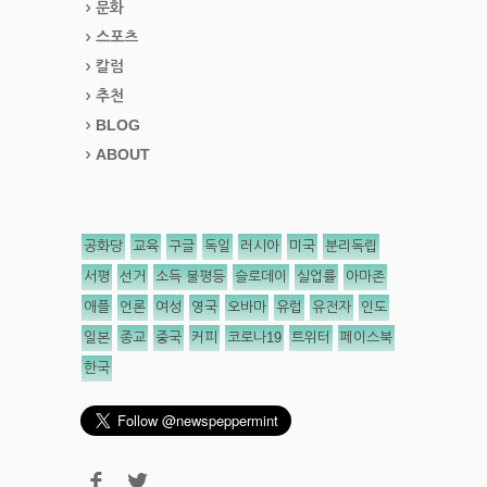
문화
스포츠
칼럼
추천
BLOG
ABOUT
공화당
교육
구글
독일
러시아
미국
분리독립
서평
선거
소득 불평등
슬로데이
실업률
아마존
애플
언론
여성
영국
오바마
유럽
유전자
인도
일본
종교
중국
커피
코로나19
트위터
페이스북
한국