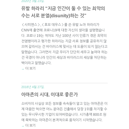
2020년 3월 23일.
유발 하라리 “지금 인간이 둘 수 있는 최악의
수는 서로 분열(disunity)하는 것”
＜사피엔스＞,＜호모 데우스＞를 쓴 유발 노아 하라리가
CNN에 출연해 코로나19에 대한 자신의 생각을 설명했습니
다. 코로나 19는 적어도 지난 100년 사이 인류가 겪은 최악의
전염병이라고 평가한 하라리는 지금 서로 정보를 공유하지 않
으며 갈라서는 건 바이러스에 맞서는 데 도움이 되지 않는다고
말했습니다. 그러면서 지금 우리가 단단히 세우고 높여야 하는
건 국경이 아니라 인간의 세상과 바이러스의 세상을 차단하는
벽이라고 말했습니다.
더 보기
→
2018년 4월 27일.
아마존의 시대, 이대로 좋은가
소비자의 사실상 모든 정보를 속속들이 알고 있는 아마존은 이
제 마음만 먹으면 어느 분야든 진출해서 당장 1위를 차지할 수
있는 무시무시한 기업이 되어버렸습니다. 시가총액 800조 원
에 육박하는 아마존이 본격적으로 움직이기 시작했습니다.
더 보기
→