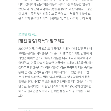
니다. 경제학자들은 ‘계층 이동의 사다리’를 오랫동안 연구해
왔습니다. 형편이 넉넉하지 못한 환경에서 자란 아이라도 성인
이 돼서는 좋은 일자리를 얻고 중산층 또는 부유한 계층에 오
를 기회가 풍부한 사회가 바람직한데, 그런 사회의
더 보기
→
2022년 9월 6일.
[필진 칼럼] 틱톡과 알고리듬
2020년 여름, 미국 트럼프 대통령은 틱톡에 대해 얼핏 무리해
보이는 공격을 시작했습니다. 중국의 IT 기업이지만 엄연히 사
기업인 바이트댄스에 틱톡의 지분을 미국 회사에 매각하라고
명령했고, 이를 따르지 않으면 미국에서 틱톡의 사용을 금지하
겠다고도 말했습니다. 어떤 이들은 이를 트럼프가 대선 승리를
위해 중국을 공격하는 것이라 이야기하기도 했습니다. 트럼프
는 재선에 실패했고, 법원 역시 트럼프의 행정명령에 제동을
걸었습니다. 바이든은 트럼프의 행정명령을 폐기했습니다. 지
난 5월, 뉴욕타임스의 칼럼니스트이자 복스(Vox)의 창업자인
에즈라 클라인은 틱톡이 가진 위험성을 다시 경고하는
더
→
보기