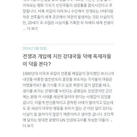
지속되는 평화 기조가 선진국들의 성장률을 잠식시킨다고 주
장합니다. 비록 작금의 이라크나 수단에서 전개되는 사태처럼
작은 전투들이 세계 곳곳에서 여전히 발생하는 것은 사실이지
만, 20세기 초 수많은 사상자를 기록한 두 차례의 세계 전쟁이
더 보기
→
2014년 2월 20일.
전쟁과 개입에 지친 강대국들 덕에 독재자들
이 덕을 본다?
1990년대 미국과 유럽의 언론을 매일같이 장식했던 보스니아
내전을 비롯한 발칸반도의 혼란을 보도하는 기자들의 마음은
어땠을까요? 톱 기사를 쓰고 싶은 욕망이 없지 않았을 테고,
생사를 오가는 전쟁터를 누빈다는 공명심도 있었겠지만 근간
에는 분명 이 사태를 세상에 알려야 한다는 사명감이 있었을
겁니다. 이렇게 반인륜적이고 끔찍한 사태가 벌어지고 있는데
도 온 세상이 아무런 행동을 취하지 않는 건 이런 일이 있다는
사실이 잘 알려지지 않았기 때문이라고 생각한 겁니다. 372쪽
에 달하는 방대한 분량의 UN 인권보고서를 작성한 이들의
→
더 보기