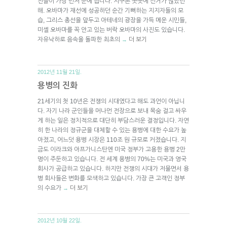
진들이 가장 먼저 눈에 띕니다. 지구촌 곳곳에 선거가 많았던
해. 오바마가 재선에 성공하던 순간 기뻐하는 지지자들의 모
습, 그리스 총선을 앞두고 아테네의 광장을 가득 메운 시민들,
미셸 오바마를 꼭 안고 있는 버락 오바마의 사진도 있습니다.
자유낙하로 음속을 돌파한 최초의
더 보기
→
2012년 11월 21일.
용병의 진화
21세기의 첫 10년은 전쟁의 시대였다고 해도 과언이 아닙니
다. 자기 나라 군인들을 머나먼 전장으로 보내 목숨 걸고 싸우
게 하는 일은 정치적으로 대단히 부담스러운 결정입니다. 자연
히 한 나라의 정규군을 대체할 수 있는 용병에 대한 수요가 높
아졌고, 어느덧 용병 시장은 110조 원 규모로 커졌습니다. 지
금도 이라크와 아프가니스탄엔 미국 정부가 고용한 용병 2만
명이 주둔하고 있습니다. 전 세계 용병의 70%는 미국과 영국
회사가 공급하고 있습니다. 하지만 전쟁의 시대가 저물면서 용
병 회사들은 변화를 모색하고 있습니다. 가장 큰 고객인 정부
의 수요가
더 보기
→
2012년 10월 22일.