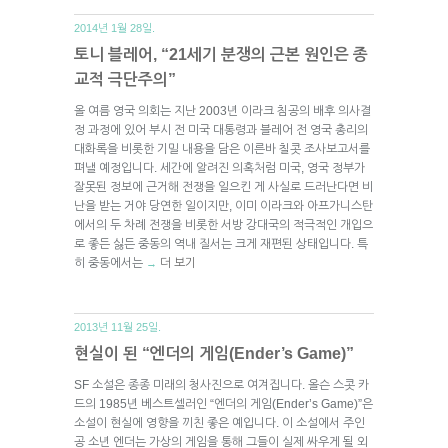
2014년 1월 28일.
토니 블레어, “21세기 분쟁의 근본 원인은 종
교적 극단주의”
올 여름 영국 의회는 지난 2003년 이라크 침공의 배후 의사결
정 과정에 있어 부시 전 미국 대통령과 블레어 전 영국 총리의
대화록을 비롯한 기밀 내용을 담은 이른바 칠콧 조사보고서를
펴낼 예정입니다. 세간에 알려진 의혹처럼 미국, 영국 정부가
잘못된 정보에 근거해 전쟁을 일으킨 게 사실로 드러난다면 비
난을 받는 거야 당연한 일이지만, 이미 이라크와 아프가니스탄
에서의 두 차례 전쟁을 비롯한 서방 강대국의 적극적인 개입으
로 좋든 싫든 중동의 역내 질서는 크게 재편된 상태입니다. 특
히 중동에서는
더 보기
→
2013년 11월 25일.
현실이 된 “엔더의 게임(Ender’s Game)”
SF 소설은 종종 미래의 청사진으로 여겨집니다. 올슨 스콧 카
드의 1985년 베스트셀러인 “엔더의 게임(Ender’s Game)”은
소설이 현실에 영향을 끼친 좋은 예입니다. 이 소설에서 주인
공 소년 엔더는 가상의 게임을 통해 그들이 실제 싸우게 될 외