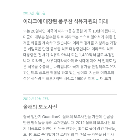
2013년 3월 5일.
이라크에 매장된 풍부한 석유자원의 미래
오는 20일이면 미국이 이라크를 침공한 지 꼭 10년이 됩니다.
미군이 대부분 철수한 뒤로 이라크는 스스로 일어서기 위한 힘
겨운 싸움을 계속하고 있습니다. 이라크 경제를 지탱하는 가장
큰 버팀목은 단연 풍부한 석유 매장량입니다. 이라크의 석유
매장량은 전 세계 석유의 9%나 되는 1,430억 배럴로 추정됩
니다. 이라크는 사우디아라비아와 러시아에 이어 세 번째로 많
은 석유를 수출하는 나라입니다. 국제 유가를 안정적으로 유지
하는 데도 중요한 역할을 하고 있는 셈이죠. 지난해 이라크의
석유 생산량은 하루 3백만 배럴로 1990년 이후
더 보기
→
2012년 12월 27일.
올해의 보도사진
영국 일간지 Guardian이 올해의 보도사진들 가운데 손꼽을
만한 명작들을 추려 소개했습니다. 2012 올해의 보도사진 보
기 태풍으로 정전이 된 뉴욕 맨하탄, 홍수로 물에 잠긴 차량들,
토네이도로 쑥대밭이 된 스페인의 한 마을 등 자연을 담은 사