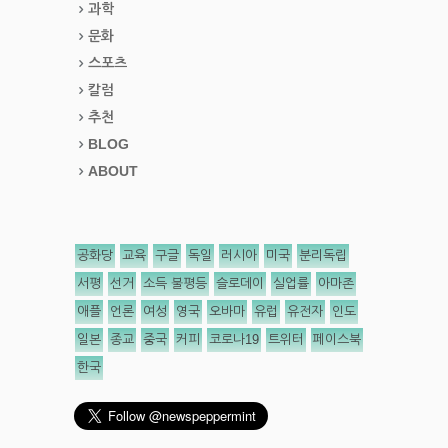
과학
문화
스포츠
칼럼
추천
BLOG
ABOUT
공화당
교육
구글
독일
러시아
미국
분리독립
서평
선거
소득 불평등
슬로데이
실업률
아마존
애플
언론
여성
영국
오바마
유럽
유전자
인도
일본
종교
중국
커피
코로나19
트위터
페이스북
한국