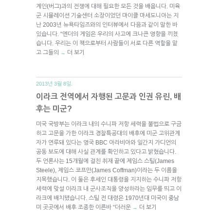
계인(버그)과의 전쟁에 대해 필요한 모든 것을 배웁니다. 미육
군 시뮬레이션 기술센터 소장이었던 마이클 마세도니아는 지
난 2003년 뉴욕타임즈와의 인터뷰에서 다음과 같이 말한 바
있습니다. “엔더의 게임은 우리의 사고에 크나큰 영향을 끼쳤
습니다. 우리는 이 책으로부터 사람들이 서로 다른 역할을 맡
고 그들의
더 보기
→
2013년 3월 8일.
이라크 전역에서 자행된 고문과 인권 유린, 배
후는 미군?
미국 국방부는 이라크 내의 수니파 저항 세력을 불법으로 구금
하고 고문을 가한 이라크 경찰특공대의 배후에 미군 고위관계
자가 연루돼 있다는 영국 BBC 아라비아와 일간지 가디언의
공동 보도에 대해 사실 관계를 확인하고 있다고 밝혔습니다.
두 언론사는 15개월에 걸친 취재 끝에 제임스 스틸(James
Steele), 제임스 코프만(James Coffman)이라는 두 이름을
지목했습니다. 이 둘은 후세인 대통령을 지지하는 수니파 저항
세력에 맞설 이라크 내 군사조직을 양성하라는 임무를 띄고 이
라크에 배치됐습니다. 스틸 전 대령은 1970년대 미국이 중남
미 곳곳에서 배후 조종한 이른바 “더러운
더 보기
→