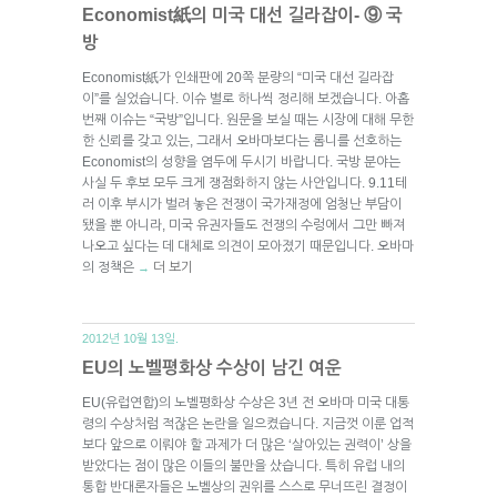
Economist紙의 미국 대선 길라잡이- ⑨ 국
방
Economist紙가 인쇄판에 20쪽 분량의 “미국 대선 길라잡
이”를 실었습니다. 이슈 별로 하나씩 정리해 보겠습니다. 아홉
번째 이슈는 “국방”입니다. 원문을 보실 때는 시장에 대해 무한
한 신뢰를 갖고 있는, 그래서 오바마보다는 롬니를 선호하는
Economist의 성향을 염두에 두시기 바랍니다. 국방 분야는
사실 두 후보 모두 크게 쟁점화하지 않는 사안입니다. 9.11테
러 이후 부시가 벌려 놓은 전쟁이 국가재정에 엄청난 부담이
됐을 뿐 아니라, 미국 유권자들도 전쟁의 수렁에서 그만 빠져
나오고 싶다는 데 대체로 의견이 모아졌기 때문입니다. 오바마
의 정책은
더 보기
→
2012년 10월 13일.
EU의 노벨평화상 수상이 남긴 여운
EU(유럽연합)의 노벨평화상 수상은 3년 전 오바마 미국 대통
령의 수상처럼 적잖은 논란을 일으켰습니다. 지금껏 이룬 업적
보다 앞으로 이뤄야 할 과제가 더 많은 ‘살아있는 권력이’ 상을
받았다는 점이 많은 이들의 불만을 샀습니다. 특히 유럽 내의
통합 반대론자들은 노벨상의 권위를 스스로 무너뜨린 결정이