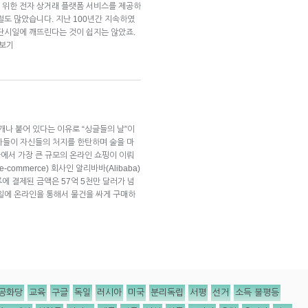
 위한 전자 상거래 플랫폼 서비스를 제공하
절도 많았습니다. 지난 100년간 지속하였
단시일에 깨뜨린다는 것이 쉽지는 않았죠.
 보기
 개나 붙어 있다는 이유로 “싱글들의 날”이
남자들이 자신들의 처지를 한탄하며 술을 마
국에서 가장 큰 규모의 온라인 쇼핑이 이뤄
ommerce) 회사인 알리바바(Alibaba)
루에 결제된 금액은 57억 5천만 달러가 넘
일에 온라인을 통해서 물건을 싸게 구매하
공화당
교육
구글
독일
러시아
미국
분리독립
서평
선거
소득 불평등