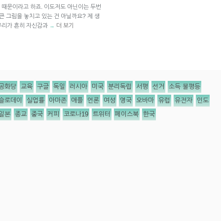
 때문이라고 하죠. 이도저도 아닌이는 두번
큰 그림을 놓치고 있는 건 아닐까요? 제 생
우리가 흔히 자신감과
더 보기
→
공화당
교육
구글
독일
러시아
미국
분리독립
서평
선거
소득 불평등
슬로데이
실업률
아마존
애플
언론
여성
영국
오바마
유럽
유전자
인도
일본
종교
중국
커피
코로나19
트위터
페이스북
한국