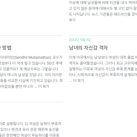
이슈에 대해 남성들에 비해 의견을 내기 꺼려
고 있지 않은 분야에 대해서도 별 고민 없이 
도 나타납니다. 뉴스 기관들은 헤드라인을 
보기
2014년 5월 8일.
한 방법
남녀의 자신감 격차
이탄(Sendhil Mullainathan) 교수가
이제 미국에서는 남성보다 여성의 대학 졸업 비
남성보다 더 적게 벌고 있습니다. 50년 후에
격차도 줄어들었습니다. 그러나 최고 고위직에
고 있을까요? 제 예상으로는 그렇습니다.
설명하는 이유로 여성의 자신감 부족 문제를 
여성이 아니라 남성일 것입니다. 저의 이러한
이나, 사회적으로 자신감이 부족하게 설계되
동을 비교한 사실에 기인하고 있습니다. 학
더 보기
→
따라잡았을 뿐만 아니라
더 보기
→
로 설명합니다. 1) 여성은 능력이 부족하
도 있으나 편견과 유리 천장 때문에 승진을
자들은 첫번째인 여성이 무능하다를 이유로