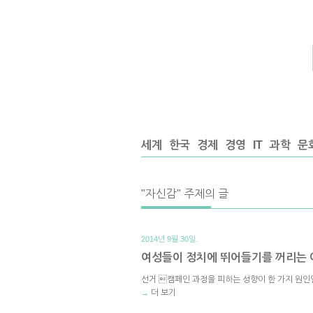
세계
한국
경제
경영
IT
과학
문
"자신감" 주제의 글
2014년 9월 30일.
여성들이 정치에 뛰어들기를 꺼리는 
선거 캠페인 과정을 피하는 성향이 한 가지 원인일
더 보기
→