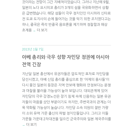
것이라는 전망이 그간 지배적이었습니다. 그러나 지난해 9월,
일본의 노다 요시히코 총리가 3개의 섬을 국유화하면서 상황
은 급변했습니다. 해당 섬들이 극우 정치인인 이시하라 신타로
전 도쿄 도지사의 손에 들어가는 것을 막기 위한 조치였다고는
하나, 중국은 즉각 반중국 음모론을 제기하며 정찰함과 해상
초계용
더 보기
→
2013년 1월 7일.
아베 총리와 극우 성향 자민당 정권에 아시아
전역 긴장
지난달 일본 총선에서 유권자들은 압도적인 표차로 자민당을
당선시켰고, 아베 신임 총리를 중심으로 한 ‘어제의 용사들’이
다시 뭉친 일본의 등장은 지역 안보에 평화와 안정보다는 분쟁
과 마찰을 불러올 가능성이 높아 보입니다. 대외관계에 있어
자민당의 극우 강경노선은 장기 침체 속에 신음하는 일본 유권
자들의 마음을 샀던 부분이기도 하지만, 주변국과의 관계는 더
욱 악화될 가능성이 높습니다. 자민당 소속 의원의 절반 가량
이 소위 유력 가문 출신의 파벌 정치인들입니다. 그리고 이들
가문들 가운데 2차대전을 일으킨 군국주의와 일본 제국주의를
더 보기
→