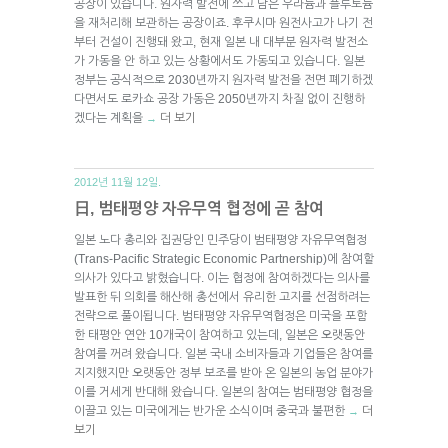
공장이 있습니다. 원자력 발전에 쓰고 남은 우라늄과 플루토늄
을 재처리해 보관하는 공장이죠. 후쿠시마 원전사고가 나기 전
부터 건설이 진행돼 왔고, 현재 일본 내 대부분 원자력 발전소
가 가동을 안 하고 있는 상황에서도 가동되고 있습니다. 일본
정부는 공식적으로 2030년까지 원자력 발전을 전면 폐기하겠
다면서도 로카쇼 공장 가동은 2050년까지 차질 없이 진행하
겠다는 계획을
더 보기
→
2012년 11월 12일.
日, 범태평양 자유무역 협정에 곧 참여
일본 노다 총리와 집권당인 민주당이 범태평양 자유무역협정
(Trans-Pacific Strategic Economic Partnership)에 참여할
의사가 있다고 밝혔습니다. 이는 협정에 참여하겠다는 의사를
발표한 뒤 의회를 해산해 총선에서 유리한 고지를 선점하려는
전략으로 풀이됩니다. 범태평양 자유무역협정은 미국을 포함
한 태평안 연안 10개국이 참여하고 있는데, 일본은 오랫동안
참여를 꺼려 왔습니다. 일본 국내 소비자들과 기업들은 참여를
지지했지만 오랫동안 정부 보조를 받아 온 일본의 농업 분야가
이를 거세게 반대해 왔습니다. 일본의 참여는 범태평양 협정을
이끌고 있는 미국에게는 반가운 소식이며 중국과 불편한
더
→
보기