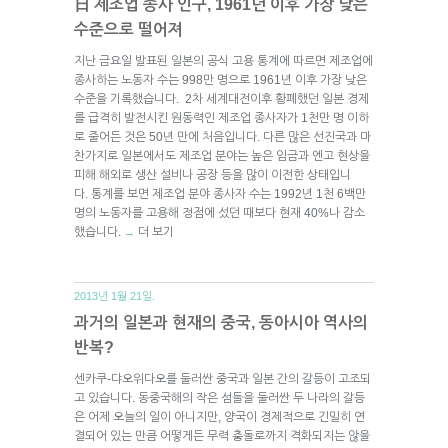
日 제조업 종사 인구, 1961년 이후 가장 낮은
수준으로 떨어져
지난 금요일 발표된 일본의 공식 고용 통계에 따르면 제조업에
종사하는 노동자 수는 998만 명으로 1961년 이후 가장 낮은
수준을 기록했습니다. 2차 세계대전이후 황폐했던 일본 경제
를 급격히 발전시킨 원동력인 제조업 종사자가 1천만 명 이하
로 줄어든 것은 50년 만에 처음입니다. 다른 많은 선진국과 마
찬가지로 일본에서도 제조업 분야는 높은 임금과 엔고 현상을
피해 해외로 생산 설비나 공장 등을 많이 이전한 상태입니
다. 통계를 보면 제조업 분야 종사자 수는 1992년 1천 6백만
명의 노동자를 고용해 정점에 섰던 때보다 현재 40%나 감소
했습니다.
더 보기
→
2013년 1월 21일.
과거의 일본과 현재의 중국, 동아시아 역사의
반복?
센카쿠-댜오위다오를 둘러싼 중국과 일본 간의 갈등이 고조되
고 있습니다. 동중국해의 작은 섬들을 둘러싼 두 나라의 갈등
은 어제 오늘의 일이 아니지만, 양국이 경제적으로 긴밀히 연
결되어 있는 만큼 어떻게든 무력 충돌로까지 격화되지는 않을