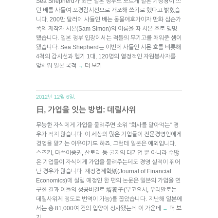
Sea Shepherd가 최근 일본 정부도 모르게 일본 기상청이 쓰
던 배를 사들여 포경감시선으로 개조해 쓰기로 했다고 밝혔습
니다. 200만 달러에 사들인 배는 동물애호가이자 만화 심슨가
족의 제작자 시몬(Sam Simon)의 이름을 따 시몬 호로 명명
됐습니다. 일본 정부 입장에서는 적들의 무기고를 채워준 셈이
됐습니다. Sea Shepherd는 이번에 사들인 시몬 호를 비롯해
4척의 감시선과 헬기 1대, 120명의 열정적인 자원봉사자를
앞세워 일본 국적
더 보기
→
2012년 12월 6일.
日, 가업을 잇는 방법: 데릴사위
무능한 자식에게 가업을 물려주면 소위 “회사를 말아먹는” 경
우가 적지 않습니다. 이 세상의 많은 기업들이 전문경영인에게
경영을 맡기는 이유이기도 하죠. 그런데 일본은 예외입니다.
스즈키, 마쓰이증권, 산토리 등 굴지의 대기업 뿐 아니라 수많
은 기업들이 자식에게 가업을 물려주는데도 경영 실적이 뛰어
난 경우가 많습니다. 재정경제학紙(Journal of Financial
Economics)에 실릴 예정인 한 편의 논문은 일본의 가업을 연
구한 결과 이들의 성공비결로 壻養子(무코요시, 우리말로는
데릴사위제 정도로 번역이 가능)를 꼽았습니다. 지난해 일본에
서는 총 81,000여 건의 입양이 성사됐는데 이 가운데
더 보
→
기