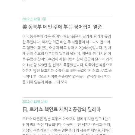
2012년 12월 3일.
美 동북부 메인 주에 부는 장어잡이 열풍
미국 동북부의 작은 주 메인(Maine)은 바닷가재 요리가 유명
한 주입니다. 하지만 최근 메인 주 사람들이 너도나도 잡으려
고 혈안이 돼 있는 어종이 바로 장어 치어(elver)입니다. 전 세
계 장어 수요의 대부분이 일본의 몫인데, 지난해 봄 대지진 이
후 유럽산 장어의 수입이 제한되면서 장어 공급이 달리자 가격
이 1kg 당 620만 원 선까지 폭등했습니다. 미국에선 식용으로
여기지 않던 물고기가 수출만 잘 하면 금값이 된 거죠. 주로 중
국이나 한국으로 치어를 수출하면 업자들이 양식장에서 치어
를 키워 일본에 파는
더 보기
→
2012년 11월 14일.
日, 로카쇼 핵연료 재처리공장의 딜레마
로카쇼 마을은 일본 북동부 아오모리 현에 위치한 인구 1만 1
천여 명의 작은 마을입니다. 이곳에는 전 세계가 관심과 우려,
의심의 눈초리로 바라보는 일본 최대의 사용후 핵연료 재처리