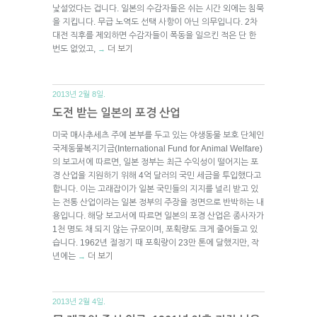
낯설었다는 겁니다. 일본의 수감자들은 쉬는 시간 외에는 침묵
을 지킵니다. 무급 노역도 선택 사항이 아닌 의무입니다. 2차
대전 직후를 제외하면 수감자들이 폭동을 일으킨 적은 단 한
번도 없었고,
더 보기
→
2013년 2월 8일.
도전 받는 일본의 포경 산업
미국 매사추세츠 주에 본부를 두고 있는 야생동물 보호 단체인
국제동물복지기금(International Fund for Animal Welfare)
의 보고서에 따르면, 일본 정부는 최근 수익성이 떨어지는 포
경 산업을 지원하기 위해 4억 달러의 국민 세금을 투입했다고
합니다. 이는 고래잡이가 일본 국민들의 지지를 널리 받고 있
는 전통 산업이라는 일본 정부의 주장을 정면으로 반박하는 내
용입니다. 해당 보고서에 따르면 일본의 포경 산업은 종사자가
1천 명도 채 되지 않는 규모이며, 포획량도 크게 줄어들고 있
습니다. 1962년 절정기 때 포획량이 23만 톤에 달했지만, 작
년에는
더 보기
→
2013년 2월 4일.