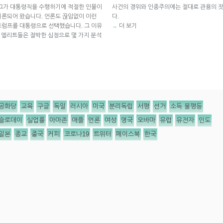
 그가 대통령직을 수행하기에 적절한 인물이
사건의 경위와 인종주의에는 절대로 관용의 
거론되어 왔습니다. 언론도 끊임없이 이런
다.
트럼프를 대통령으로 선택했습니다. 그 이유
더 보기
→
 엘리트들은 절박한 심정으로 몇 가지 분석
공화당
교육
구글
독일
러시아
미국
분리독립
서평
선거
소득 불평등
슬로데이
실업률
아마존
애플
언론
여성
영국
오바마
유럽
유전자
인도
일본
종교
중국
커피
코로나19
트위터
페이스북
한국