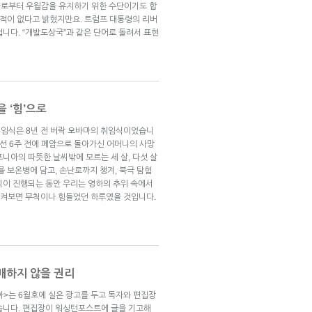
”들로부터 우월감을 유지하기 위한 수단이기도 합
 적이 없다고 밝혔지만요. 트럼프 대통령의 리버
니다. “개발도상국”과 같은 단어로 돌려서 표현
을 ‘힘’으로
임식은 8년 전 버락 오바마의 취임식이었습니
대선 6주 전에 폐암으로 돌아가신 어머니의 사망
니아의 따뜻한 날씨밖에 모르는 세 살, 다섯 살
를 보온병에 담고, 손난로까지 챙겨, 북극 탐험
식이 진행되는 동안 우리는 영하의 추위 속에서
이켜보면 무척이나 힘들었던 하루였을 것입니다.
매하지 않을 권리
>는 6월호에 실은 광고를 두고 독자와 편집장
습니다. 편집장이 워싱턴포스트에 글을 기고해