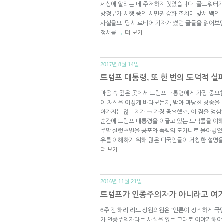
세상에 알리는 데 주저하지 않았습니다. 골드워터가 
방정부가 시행 중인 시민권 강화 조치에 맞서 백
사실을요. 당시 로비어 기자가 썼던 글들을 읽어보
정서를
더 보기
→
2017년 8월 14일.
트럼프 대통령, 또 한 번의 도덕적 실
마음 속 깊은 곳에서 트럼프 대통령에게 가장 중요
이 자신을 어떻게 바라보는지, 받아 마땅한 칭송을
아가지는 않는지가 늘 가장 중요했죠. 이 점을 명심
순간에 트럼프 대통령을 이끌고 있는 도덕률을 이해
주말 샬럿츠빌을 공포와 폭력의 도가니로 몰아넣
유를 이해하기 위해 많은 미국인들이 거창한 설명을
더 보기
2016년 11월 21일.
트럼프가 인종주의자가 아니라고 여기
6주 전 해리 리드 상원의원은 “언론이 정직하게 
가 인종주의자라는 사실을 있는 그대로 이야기해야 