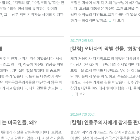
말하는 “지역의 일”, “주정부의 일”이란 연
부정은 미국이 세계 각 지의 “똥구덩이 국가
인 우월주의적 현상태를 유지하는 것이라는
니다. 트럼프 대통령은 자신이 그런 표현을 쓴
면, 그는 남부 백인 지지자들 사이의 이러한
럴한 정적들의 마인드도 크게 다를바가 없을 겁
하기는 하겠지만 말이죠.
더 보기
→
2017년 2월 8일.
패
[칼럼] 오바마의 작별 선물, ‘희망’
한 것은 언제나 자기 자신이었습니다. 세상
제가 처음이자 마지막으로 참석했던 대통령 취
 누리고 있는지, 적들이 자신의 영광을 빼앗
다. 당시 아내와 저는 빈털터리 신세였지만, 
해야만, 리더십이 빛을 발해야 할 중요한
보험금을 쪼개 여비를 마련했죠. 우리는 캘리포
할 수가 있습니다. 트럼프 대통령이 지난
난 아이들에게 옷을 껴 입히고, 수프와 코코아
었던 백인우월주의자들을 비난하지 않은 이
에라도 나서는 기세로 길을 떠났습니다. 취임
 가지고 왔습니다. 나치 깃발을 흔드는
장장 8시간을 야외에서 떨어야 했습니다. 돌
→
더 보기
→
2015년 7월 30일.
는 미국인들, 왜?
[칼럼] 인종주의자에게 잡지를 판
국민들에게 진실을 말해주어야 한다. 트럼프
휴스턴 지역의 라이프스타일 잡지 <휴스토니아
한다.”고 말한 바 있습니다. 사실 선거운동
이 벌인 실갱이 덕분에 전국적인 주목을 받았