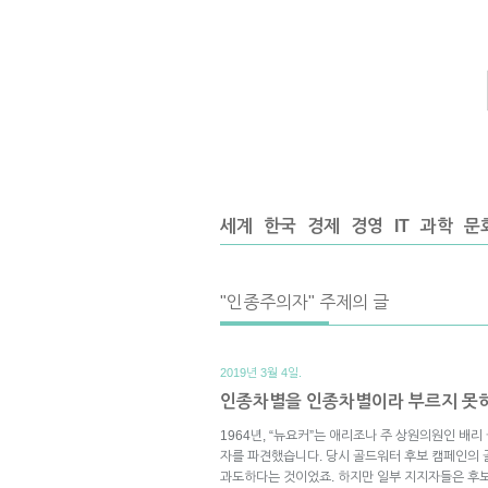
세계
한국
경제
경영
IT
과학
문
"인종주의자" 주제의 글
2019년 3월 4일.
인종차별을 인종차별이라 부르지 못하
1964년, “뉴요커”는 애리조나 주 상원의원인 배
자를 파견했습니다. 당시 골드워터 후보 캠페인의
과도하다는 것이었죠. 하지만 일부 지지자들은 후보