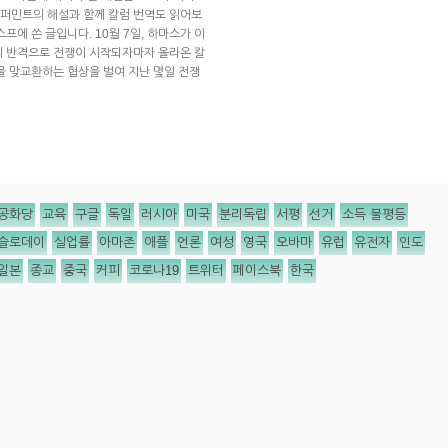
퍼민트의 해설과 함께 칼럼 번역도 읽어보
스프에 쓴 글입니다. 10월 7일, 하마스가 이
의 반격으로 전쟁이 시작되자마자 올라온 칼
을 맞교환하는 협상을 벌여 지난 몇일 전쟁
공화당
교육
구글
독일
러시아
미국
분리독립
서평
선거
소득 불평등
슬로데이
실업률
아마존
애플
언론
여성
영국
오바마
유럽
유전자
인도
일본
종교
중국
커피
코로나19
트위터
페이스북
한국