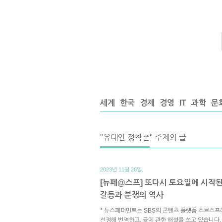
세계
한국
경제
경영
IT
과학
문
"유대인 정착촌" 주제의 글
2023년 11월 28일.
[뉴페@스프] 또다시 토요일에 시작
갈등과 분쟁의 역사
* 뉴스페퍼민트는 SBS의 콘텐츠 플랫폼 스브스프
선정해 번역하고, 글에 관한 해설을 쓰고 있습니다.