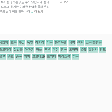
부처를 정하는 것일 수도 있습니다. 돌아
더 보기
→
으로요. 하지만 이러한 선택을 통해 우리
른의 삶에 비해 얼마나 더
더 보기
→
공화당
교육
구글
독일
러시아
미국
분리독립
서평
선거
소득 불평등
슬로데이
실업률
아마존
애플
언론
여성
영국
오바마
유럽
유전자
인도
일본
종교
중국
커피
코로나19
트위터
페이스북
한국