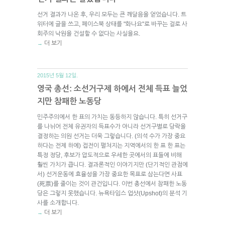
선거 결과가 나온 후, 우리 모두는 큰 깨달음을 얻었습니다. 트
위터에 글을 쓰고, 페이스북 상태를 "화나요"로 바꾸는 걸로 사
회주의 낙원을 건설할 수 없다는 사실을요.
더 보기
→
2015년 5월 12일.
영국 총선: 소선거구제 하에서 전체 득표 늘었
지만 참패한 노동당
민주주의에서 한 표의 가치는 동등하지 않습니다. 특히 선거구
를 나뉘어 전체 유권자의 득표수가 아니라 선거구별로 당락을
결정하는 의원 선거는 더욱 그렇습니다. (의석 수가 가장 중요
하다는 전제 하에) 접전이 펼쳐지는 지역에서의 한 표 한 표는
특정 정당, 후보가 압도적으로 우세한 곳에서의 표들에 비해
훨씬 가치가 큽니다. 결과론적인 이야기지만 (단기적인 관점에
서) 선거운동에 효율성을 가장 중요한 목표로 삼는다면 사표
(死票)를 줄이는 것이 관건입니다. 이번 총선에서 참패한 노동
당은 그렇지 못했습니다. 뉴욕타임스 업샷(Upshot)의 분석 기
사를 소개합니다.
더 보기
→