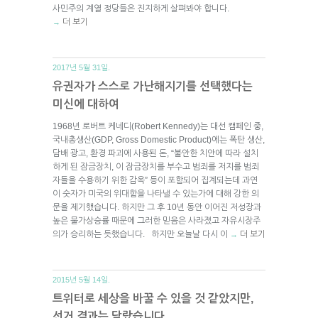
사민주의 계열 정당들은 진지하게 살펴봐야 합니다.
더 보기
→
2017년 5월 31일.
유권자가 스스로 가난해지기를 선택했다는
미신에 대하여
1968년 로버트 케네디(Robert Kennedy)는 대선 캠페인 중,
국내총생산(GDP, Gross Domestic Product)에는 폭탄 생산,
담배 광고, 환경 파괴에 사용된 돈, “불안한 치안에 따라 설치
하게 된 잠금장치, 이 잠금장치를 부수고 범죄를 저지를 범죄
자들을 수용하기 위한 감옥” 등이 포함되어 집계되는데 과연
이 숫자가 미국의 위대함을 나타낼 수 있는가에 대해 강한 의
문을 제기했습니다. 하지만 그 후 10년 동안 이어진 저성장과
높은 물가상승률 때문에 그러한 믿음은 사라졌고 자유시장주
의가 승리하는 듯했습니다. 하지만 오늘날 다시 이
더 보기
→
2015년 5월 14일.
트위터로 세상을 바꿀 수 있을 것 같았지만,
선거 결과는 달랐습니다