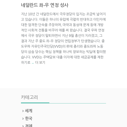
네덜란드 좌-우 연정 성사
지난 10년 간 네덜란드에서 극우정당의 입지는 조금씩 넓어지
고 있습니다. 이들은 하나의 유럽에 극렬히 반대하고 이민자에
대한 엄격한 단속을 주장하며, 마약과 동성애 문제 등에 개방
적인 사회적 전통을 바꾸려 애를 써 왔습니다. 결국 우파 연정
에서 극우 정당이 탈퇴하면서 지난 9월 총선이 치러졌고, 그
결과 지난 주 중도 좌-우 정당의 연립정부가 탄생했습니다. 중
도우파 자유민주국민당(VVD)의 뤼테 총리와 중도좌파 노동
당의 삼솜 당수는 핵심 정책을 하나씩 양보하는 빅딜에 합의했
습니다. VVD는 주택담보 대출 이자에 대한 세금공제를 제한
하기로
더 보기
→
카테고리
세계
한국
경제