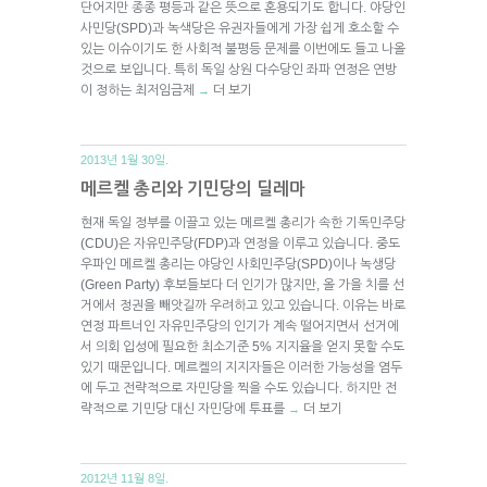
단어지만 종종 평등과 같은 뜻으로 혼용되기도 합니다. 야당인
사민당(SPD)과 녹색당은 유권자들에게 가장 쉽게 호소할 수
있는 이슈이기도 한 사회적 불평등 문제를 이번에도 들고 나올
것으로 보입니다. 특히 독일 상원 다수당인 좌파 연정은 연방
이 정하는 최저임금제
더 보기
→
2013년 1월 30일.
메르켈 총리와 기민당의 딜레마
현재 독일 정부를 이끌고 있는 메르켈 총리가 속한 기독민주당
(CDU)은 자유민주당(FDP)과 연정을 이루고 있습니다. 중도
우파인 메르켈 총리는 야당인 사회민주당(SPD)이나 녹생당
(Green Party) 후보들보다 더 인기가 많지만, 올 가을 치를 선
거에서 정권을 빼앗길까 우려하고 있고 있습니다. 이유는 바로
연정 파트너인 자유민주당의 인기가 계속 떨어지면서 선거에
서 의회 입성에 필요한 최소기준 5% 지지율을 얻지 못할 수도
있기 때문입니다. 메르켈의 지지자들은 이러한 가능성을 염두
에 두고 전략적으로 자민당을 찍을 수도 있습니다. 하지만 전
략적으로 기민당 대신 자민당에 투표를
더 보기
→
2012년 11월 8일.