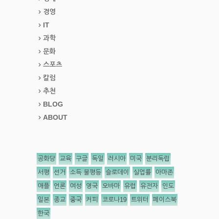
경영
IT
과학
문화
스포츠
칼럼
추천
BLOG
ABOUT
공화당
교육
구글
독일
러시아
미국
분리독립
서평
선거
소득 불평등
슬로데이
실업률
아마존
애플
언론
여성
영국
오바마
유럽
유전자
인도
일본
종교
중국
커피
코로나19
트위터
페이스북
한국