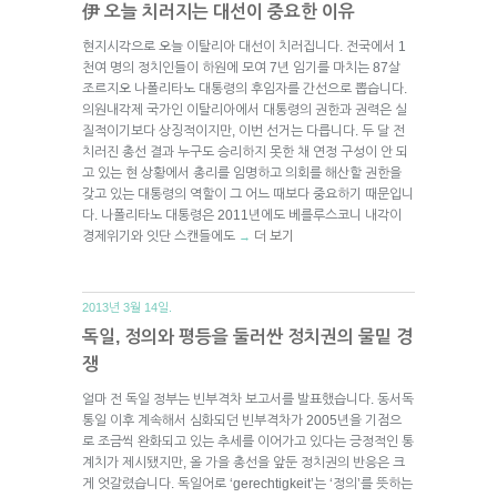
伊 오늘 치러지는 대선이 중요한 이유
현지시각으로 오늘 이탈리아 대선이 치러집니다. 전국에서 1
천여 명의 정치인들이 하원에 모여 7년 임기를 마치는 87살
조르지오 나폴리타노 대통령의 후임자를 간선으로 뽑습니다.
의원내각제 국가인 이탈리아에서 대통령의 권한과 권력은 실
질적이기보다 상징적이지만, 이번 선거는 다릅니다. 두 달 전
치러진 총선 결과 누구도 승리하지 못한 채 연정 구성이 안 되
고 있는 현 상황에서 총리를 임명하고 의회를 해산할 권한을
갖고 있는 대통령의 역할이 그 어느 때보다 중요하기 때문입니
다. 나폴리타노 대통령은 2011년에도 베를루스코니 내각이
경제위기와 잇단 스캔들에도
더 보기
→
2013년 3월 14일.
독일, 정의와 평등을 둘러싼 정치권의 물밑 경
쟁
얼마 전 독일 정부는 빈부격차 보고서를 발표했습니다. 동서독
통일 이후 계속해서 심화되던 빈부격차가 2005년을 기점으
로 조금씩 완화되고 있는 추세를 이어가고 있다는 긍정적인 통
계치가 제시됐지만, 올 가을 총선을 앞둔 정치권의 반응은 크
게 엇갈렸습니다. 독일어로 ‘gerechtigkeit’는 ‘정의’를 뜻하는