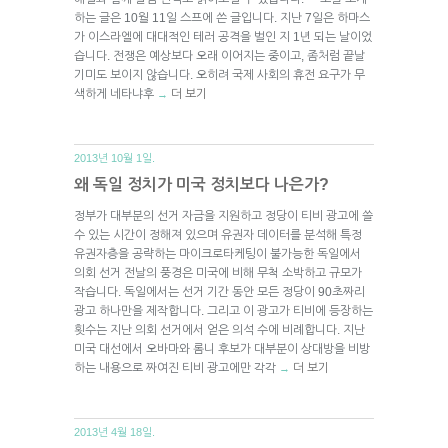
하는 글은 10월 11일 스프에 쓴 글입니다. 지난 7일은 하마스
가 이스라엘에 대대적인 테러 공격을 벌인 지 1년 되는 날이었
습니다. 전쟁은 예상보다 오래 이어지는 중이고, 좀처럼 끝날
기미도 보이지 않습니다. 오히려 국제 사회의 휴전 요구가 무
색하게 네타냐후
더 보기
→
2013년 10월 1일.
왜 독일 정치가 미국 정치보다 나은가?
정부가 대부분의 선거 자금을 지원하고 정당이 티비 광고에 쓸
수 있는 시간이 정해져 있으며 유권자 데이터를 분석해 특정
유권자층을 공략하는 마이크로타케팅이 불가능한 독일에서
의회 선거 전날의 풍경은 미국에 비해 무척 소박하고 규모가
작습니다. 독일에서는 선거 기간 동안 모든 정당이 90초짜리
광고 하나만을 제작합니다. 그리고 이 광고가 티비에 등장하는
횟수는 지난 의회 선거에서 얻은 의석 수에 비례합니다. 지난
미국 대선에서 오바마와 롬니 후보가 대부분이 상대방을 비방
하는 내용으로 짜여진 티비 광고에만 각각
더 보기
→
2013년 4월 18일.