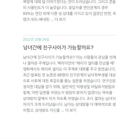
욕망에 대해 덜 이야기한다는 것이 드러났습니다. 그리고 콘돔
의 사용빈도가 더 높았습니다. 응답자중 연인관계의 경우
93%는 연인 외에 다른 성 상대를 가지고 있지 않았던 반면, 프
렌즈-위드-베네핏
더 보기
→
2012년 10월 24일.
남녀간에 친구사이가 가능할까요?
남녀간에 친구사이가 가능할까요? 이는 사람들의 관심을 언제
나 끌어온 주제입니다. 멕라이언의 “해리가 샐리를 만났을 때”
영화에서도 해리와 샐리는 이 주제로 대화를 주고 받았습니다.
최근 발표된 한 논문은 88명의 친구관계의 남녀학부생을 대상
으로 서로에 대한 호감도를 묻는 질문을 하였습니다. 연구진은
정직한 대답을 얻기 위해, 일반적인 익명성및 비밀유지방법과
함께, 어떤 답변을 하였는지 영원히 밝히지 않겠다는 약속을
상대방의 앞에서 각자 하도록 하였습니다. 조사 결과는 남녀의
차이가 크게 드러났습니다. 남자는 상대방을 더 매력적으로 생
각했고, 상대방도 자신을
더 보기
→