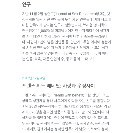
연구
지난 11월 2일 성연구(Journal of Sex Research)紙에는 첫
성관계를 일찍 가진 연인들이 늦게 가진 연인들에 비해 서로에
대한 만족도가 낮다는 연구가 실렸습니다. 브리검 영 대학의
연구진은 11,000명의 미혼남녀에게 만난지 얼마만에 성관계
를 시작했으며, 현재 그들의 관계에 대한 만족도를 물었습니
다. 사귄지 1년이 넘은 연인들 중, 만난지 1주일 이내에 성관계
를 시작한 연인들은 더 늦게 성관계를 시작했거나, 또는 성관
계를 하지 않는 연인들보다 더 만족도가 낮았습니다. 이 차이
는 인종, 교육, 다른 연인의 수, 종교 등의
더 보기
→
2012년 12월 4일.
프렌즈 위드 베네핏: 사랑과 우정사이
프렌즈-위드-베네핏(Friends with benefit)이란 연인이 아닌
상태로 성관계를 통해 서로에게 이익을 주는 친구를 말합니다.
지난 26일 성연구지에는 하버드 대학의 심리학자 저스틴 레밀
러가 376명을 온라인 설문조사한 결과가 발표되었습니다. 대
상자중 약 절반에게는 연인이 있었고, 나머지 절반은 프렌즈-
위드-베네핏 관계의 친구가 있었습니다. 조사결과, 프렌즈-위
드-베네핏 관계에서는 성적인 만족도가 낮았고, 서로의 성적