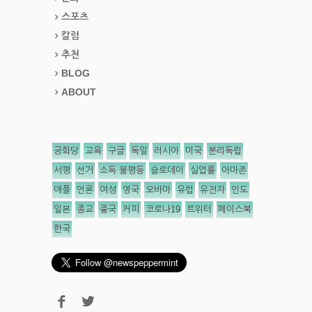
스포츠
칼럼
추천
BLOG
ABOUT
공화당
교육
구글
독일
러시아
미국
분리독립
서평
선거
소득 불평등
슬로데이
실업률
아마존
애플
언론
여성
영국
오바마
유럽
유전자
인도
일본
종교
중국
커피
코로나19
트위터
페이스북
한국