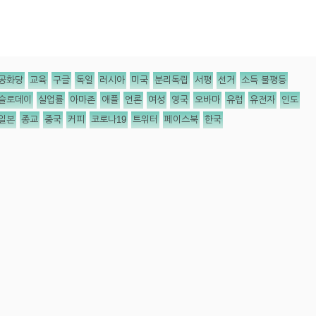
공화당
교육
구글
독일
러시아
미국
분리독립
서평
선거
소득 불평등
슬로데이
실업률
아마존
애플
언론
여성
영국
오바마
유럽
유전자
인도
일본
종교
중국
커피
코로나19
트위터
페이스북
한국