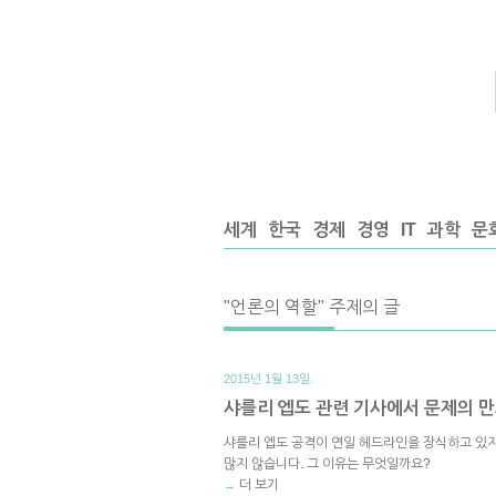
세계
한국
경제
경영
IT
과학
문
"언론의 역할" 주제의 글
2015년 1월 13일.
샤를리 엡도 관련 기사에서 문제의 
샤를리 엡도 공격이 연일 헤드라인을 장식하고 있지
많지 않습니다. 그 이유는 무엇일까요?
더 보기
→