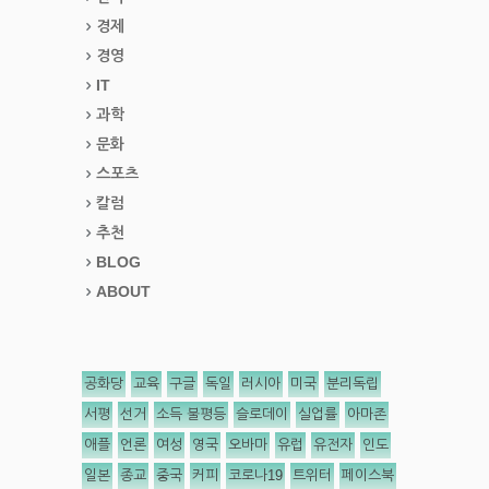
경제
경영
IT
과학
문화
스포츠
칼럼
추천
BLOG
ABOUT
공화당
교육
구글
독일
러시아
미국
분리독립
서평
선거
소득 불평등
슬로데이
실업률
아마존
애플
언론
여성
영국
오바마
유럽
유전자
인도
일본
종교
중국
커피
코로나19
트위터
페이스북