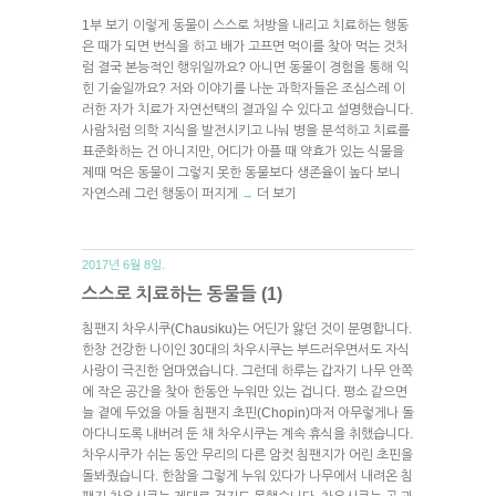
1부 보기 이렇게 동물이 스스로 처방을 내리고 치료하는 행동
은 때가 되면 번식을 하고 배가 고프면 먹이를 찾아 먹는 것처
럼 결국 본능적인 행위일까요? 아니면 동물이 경험을 통해 익
힌 기술일까요? 저와 이야기를 나눈 과학자들은 조심스레 이
러한 자가 치료가 자연선택의 결과일 수 있다고 설명했습니다.
사람처럼 의학 지식을 발전시키고 나눠 병을 분석하고 치료를
표준화하는 건 아니지만, 어디가 아플 때 약효가 있는 식물을
제때 먹은 동물이 그렇지 못한 동물보다 생존율이 높다 보니
자연스레 그런 행동이 퍼지게
더 보기
→
2017년 6월 8일.
스스로 치료하는 동물들 (1)
침팬지 차우시쿠(Chausiku)는 어딘가 앓던 것이 분명합니다.
한창 건강한 나이인 30대의 차우시쿠는 부드러우면서도 자식
사랑이 극진한 엄마였습니다. 그런데 하루는 갑자기 나무 안쪽
에 작은 공간을 찾아 한동안 누워만 있는 겁니다. 평소 같으면
늘 곁에 두었을 아들 침팬지 초핀(Chopin)마저 아무렇게나 돌
아다니도록 내버려 둔 채 차우시쿠는 계속 휴식을 취했습니다.
차우시쿠가 쉬는 동안 무리의 다른 암컷 침팬지가 어린 초핀을
돌봐줬습니다. 한참을 그렇게 누워 있다가 나무에서 내려온 침