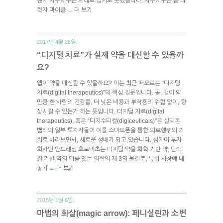
팬지 차우시쿠는 제대로 걷지도 못했습니다. 차우시쿠는 곧 과
학자 마이클
더 보기
→
2017년 4월 28일.
“디지털 치료”가 실제 약을 대신할 수 있을까
요?
앱이 약을 대신할 수 있을까요? 이는 최근 떠오르는 “디지털
치료(digital therapeutics)”의 핵심 질문입니다. 곧, 앱이 약
만큼 한 사람의 건강을, 더 낮은 비용과 부작용의 위험 없이, 향
상시킬 수 있는가 하는 뜻입니다. 디지털 치료(digital
therapeutics), 혹은 “디지수티컬(digiceuticals)”은 실리콘
밸리의 일부 투자자들이 이를 스마트폰을 통한 의료행위의 기
회로 바라보면서, 새로운 성배가 되고 있습니다. 심지어 투자
회사인 안드레센 호로비츠는 디지털 약을 화학 기반 약, 단백
질 기반 약의 뒤를 잇는 의학의 제 3의 물결로, 특히 시장에 내
놓기
더 보기
→
2015년 1월 6일.
마법의 화살(magic arrow): 페니실린과 소변