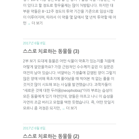
이 있다고 할 정도로 항우울제는 많이 처방됩니다. 하지만 대
부분 약들은 8~12주 정도의 투약 기간을 기준으로 임상시험
이 이루어지며, 따라서 이 약을 몇 달에서 몇 년씩 투약할 때 어
떤
더 보기
→
2017년 6월 8일.
스스로 치료하는 동물들 (3)
2부 보기 도대체 동물은 어떤 식물이 약효가 있는지를 처음에
어떻게 알았을까요? 가장 근원적인 수수께끼 같은 이 질문은
여전히 남아 있습니다. 비얄바는 기생충에 감염된 양이 그렇지
않은 양에 비해 목초지에 풀어놨을 때 먹어본 적 없는 풀을 이
것저것 많이 시도해 보는 사실을 발견했습니다. 과학자들이
“새로운 것에 대한 두려움(neophobia)”이라 부르는 습성이
모든 동물에게 있기 마련인데, 양들은 아프고 나니 이 습성을
자연히 조금 버리고 모험을 택한 듯했습니다. 즉, 어떤 맛일지
모르니 좀 걱정은 되지만,
더 보기
→
2017년 6월 8일.
스스로 치료하는 동물들 (2)